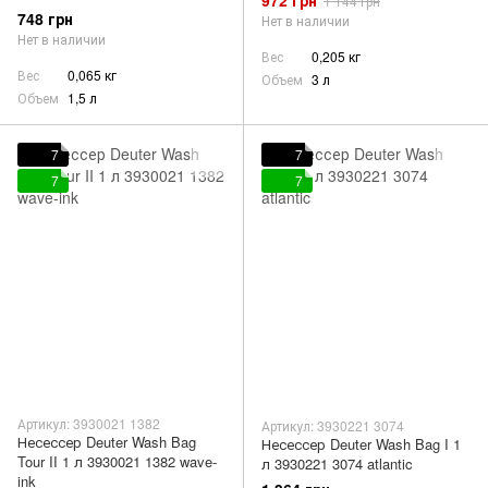
972 грн
1 144 грн
748 грн
Нет в наличии
Нет в наличии
Вес
0,205 кг
Вес
0,065 кг
Объем
3 л
Объем
1,5 л
7
7
7
7
Артикул: 3930021 1382
Артикул: 3930221 3074
Несессер Deuter Wash Bag
Несессер Deuter Wash Bag I 1
Tour II 1 л 3930021 1382 wave-
л 3930221 3074 atlantic
ink