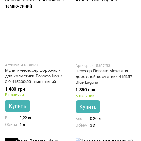
Артикул: 415309/23
Артикул: 415357/53
Мульти-несессер дорожный
Несесер Roncato Move для
для косметики Roncato Ironik
дорожной косметики 415357
2.0 415309/23 темно-синий
Blue Laguna
1 480 грн
1 350 грн
В наличии
В наличии
Купить
Купить
Вес
0,22 кг
Вес
0,20 кг
Объем
4 л
Объем
3 л