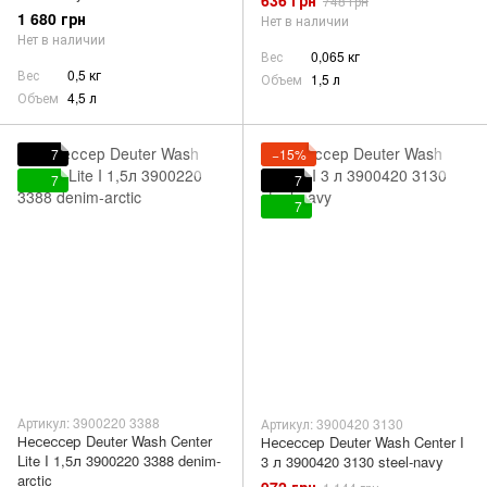
748 грн
1 680 грн
Нет в наличии
Нет в наличии
Вес
0,065 кг
Вес
0,5 кг
Объем
1,5 л
Объем
4,5 л
7
−15%
7
7
7
Артикул: 3900220 3388
Артикул: 3900420 3130
Несессер Deuter Wash Center
Несессер Deuter Wash Center I
Lite I 1,5л 3900220 3388 denim-
3 л 3900420 3130 steel-navy
arctic