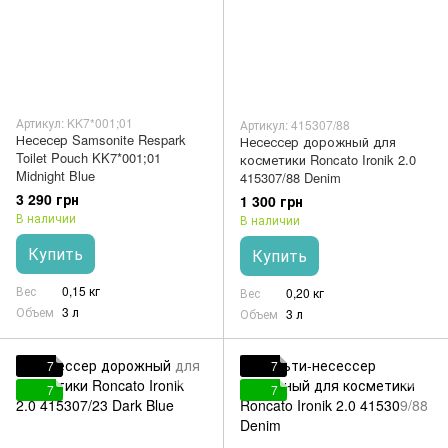
Артикул: KK7*001;01
Артикул: 415307/88
Несесер Samsonite Respark
Несессер дорожный для
Toilet Pouch KK7*001;01
косметики Roncato Ironik 2.0
Midnight Blue
415307/88 Denim
3 290 грн
1 300 грн
В наличии
В наличии
Купить
Купить
Вес
0,15 кг
Вес
0,20 кг
Объем
3 л
Объем
3 л
7
7
7
7