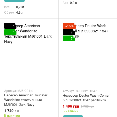
Вес
0,2 кг
Вес
0,2 кг
Объем
4,9 л
7
−15%
7
7
7
Артикул: MJ6*001;41
Артикул: 3930821 1347
Несесер American Tourister
Несессер Deuter Wash Center II
Wanderlite текстильный
5 л 3930821 1347 pacific-ink
MJ6*001 Dark Navy
1 496 грн
1 760 грн
1 740 грн
В наличии
В наличии