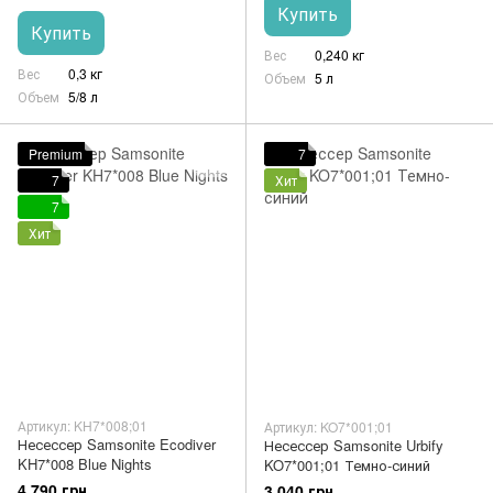
Купить
Купить
Вес
0,240 кг
Вес
0,3 кг
Объем
5 л
Объем
5/8 л
Premium
7
7
Хит
7
Хит
Артикул: KH7*008;01
Артикул: KO7*001;01
Несессер Samsonite Ecodiver
Несессер Samsonite Urbify
KH7*008 Blue Nights
KO7*001;01 Темно-синий
4 790 грн
3 040 грн