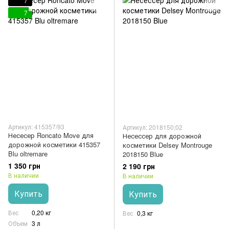
7
7
Артикул: 415357/93
Артикул: 2018150;02
Несесер Roncato Move для
Несессер для дорожной
дорожной косметики 415357
косметики Delsey Montrouge
Blu oltremare
2018150 Blue
1 350 грн
2 190 грн
В наличии
В наличии
Купить
Купить
Вес
0,20 кг
Вес
0,3 кг
Объем
3 л