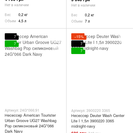
Нет в наличии
Нет в наличии
Вес
0,2 кг
Вес
0,2 кг
Объем
4,5 л
Объем
7 л
7
−15%
7
7
7
Артикул: 24G*066;91
Артикул: 3900220 3365
Несессер American Tourister
Несессер Deuter Wash Center
Urban Groove UG27 Washbag
Lite I 1,5л 3900220 3365
Pop силиконовый 24G*066
midnight-navy
Dark Navy
636 грн