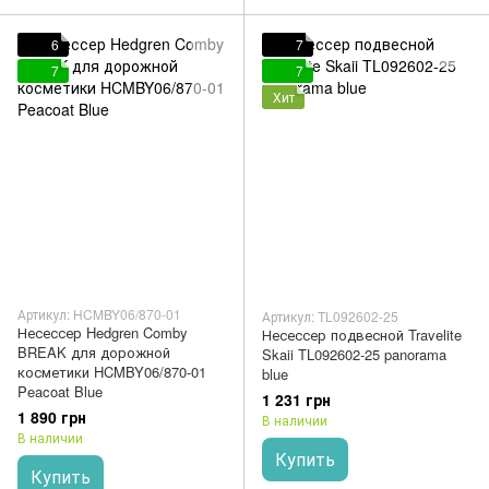
6
7
7
7
Хит
Артикул: HCMBY06/870-01
Артикул: TL092602-25
Несессер Hedgren Comby
Несессер подвесной Travelite
BREAK для дорожной
Skaii TL092602-25 panorama
косметики HCMBY06/870-01
blue
Peacoat Blue
1 231 грн
1 890 грн
В наличии
В наличии
Купить
Купить