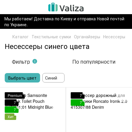
Мы работаем! Доставка по Киеву и отправка Новой почтой
по Украине.
Каталог
Текстильные сумки
Органайзеры
Несессеры
Несессеры синего цвета
Фильтр
По популярности
1
Выбрать цвет
Синий
Premium
7
7
7
7
Хит