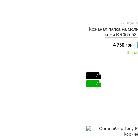
Артикул: 
Кожаная папка на молн
кожи KR065-53 
4 750 грн
В нал
7
7