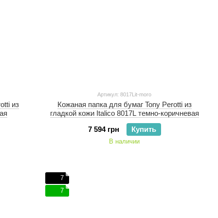
Артикул: 8017Lit-moro
tti из
Кожаная папка для бумаг Tony Perotti из
ная
гладкой кожи Italico 8017L темно-коричневая
7 594 грн
Купить
В наличии
7
7