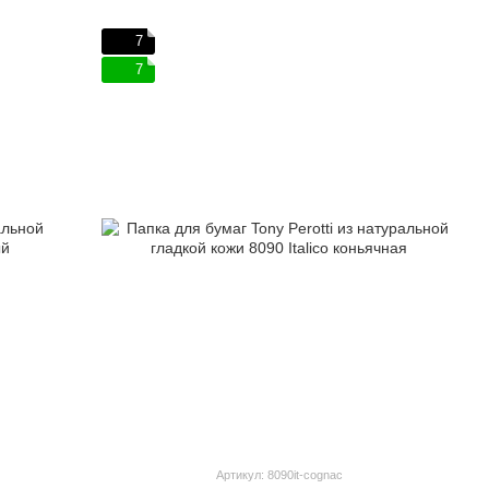
7
7
Артикул: 8090it-cognac