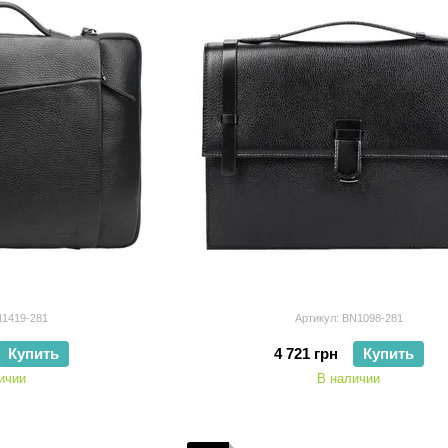
N1419-281
Артикул: BN1098-281
Купить
4 721 грн
Купить
ичии
В наличии