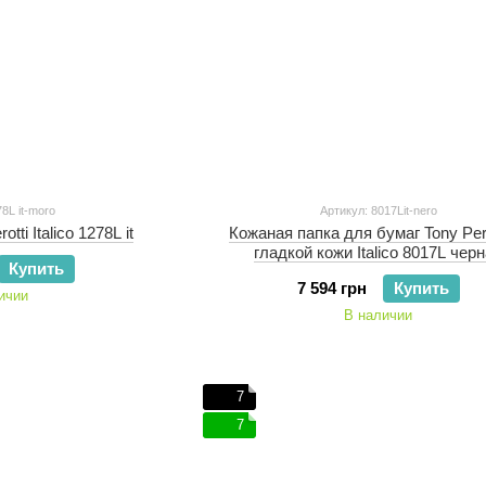
8L it-moro
Артикул: 8017Lit-nero
tti Italico 1278L it
Кожаная папка для бумаг Tony Pero
гладкой кожи Italico 8017L чер
Купить
7 594 грн
Купить
ичии
В наличии
7
7