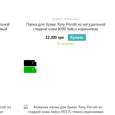
Артикул: 8090it-moro
альной
Папка для бумаг Tony Perotti из натуральной
невый
гладкой кожи 8090 Italico коричневая
12 200 грн
Купить
В наличии
7
7