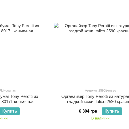
7Lit-cognac
Артикул: 2590it-rosso
маг Tony Perotti из
Органайзер Tony Perotti из натур
co 8017L коньячная
гладкой кожи Italico 2590 крас
Купить
6 304 грн
Купить
ичии
В наличии