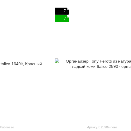
7
7
49it-rosso
Артикул: 2590it-nero