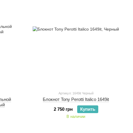
Артикул: 1649it Черный
альной
Блокнот Tony Perotti Italico 1649it
ный
2 750 грн
Купить
В наличии