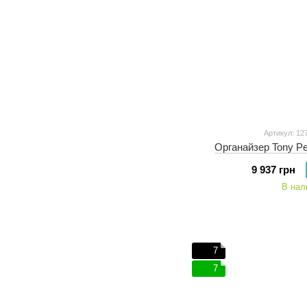
Артикул: 127
Органайзер Tony Pero
9 937 грн
В нал
7
7