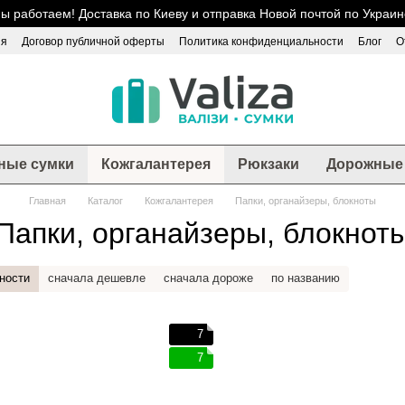
ы работаем! Доставка по Киеву и отправка Новой почтой по Украин
ия
Договор публичной оферты
Политика конфиденциальности
Блог
О
ные сумки
Кожгалантерея
Рюкзаки
Дорожные 
Главная
Каталог
Кожгалантерея
Папки, органайзеры, блокноты
Папки, органайзеры, блокнот
ности
сначала дешевле
сначала дороже
по названию
7
7