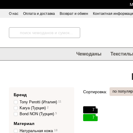
Перейти к основному контенту
М
О нас
Оплата и доставка
Возврат и обмен
Контактная информац
Чемоданы
Текстиль
по популяр
Сортировка:
Бренд
Tony Perotti (Италия)
11
Karya (Турция)
2
7
Bond NON (Турция)
5
7
Материал
Натуральная кожа
18