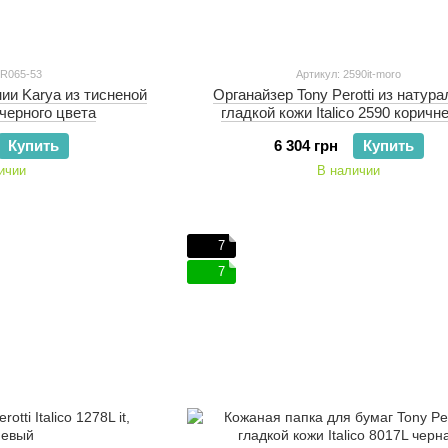
KR065-53
Артикул: 2590it-moro
ии Karya из тисненой
Органайзер Tony Perotti из натур
черного цвета
гладкой кожи Italico 2590 корич
Купить
6 304 грн
Купить
ичии
В наличии
7
7