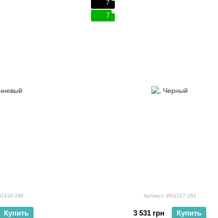
7
7
N1418-286
Артикул: BN1017-281
Купить
3 531 грн
Купить