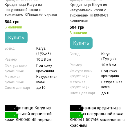
Кредитница Karya из
Кредитница Karya из
натуральной кожи с
натуральной кожи с
тиснением KR0040-53 черная
тиснением KR0040-61
коньячная
504 грн
504 грн
В наличии
В наличии
Купить
Купить
Бренд
Karya
(Турция)
Бренд
Karya
(Турция)
Размер
10 х 8 см
Размер
10 х 8 см
Фактура кожи
Под кожу
кредитницы
крокодила
Фактура кожи
Под кожу
кредитницы
крокодила
Материал
Натуральная
кредитницы
кожа
Материал
Натуральная
кредитницы
кожа
Слоты для карт
до 10
Слоты для карт
до 10
7
7
7
7