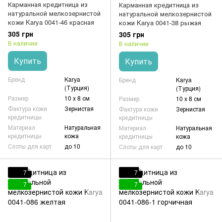
Карманная кредитница из
Карманная кредитница из
натуральной мелкозернистой
натуральной мелкозернистой
кожи Karya 0041-46 красная
кожи Karya 0041-38 рыжая
305 грн
305 грн
В наличии
В наличии
Купить
Купить
Бренд
Karya
Бренд
Karya
(Турция)
(Турция)
Размер
10 х 8 см
Размер
10 х 8 см
Фактура кожи
Зернистая
Фактура кожи
Зернистая
кредитницы
кредитницы
Материал
Натуральная
Материал
Натуральная
кредитницы
кожа
кредитницы
кожа
Слоты для карт
до 10
Слоты для карт
до 10
7
7
7
7