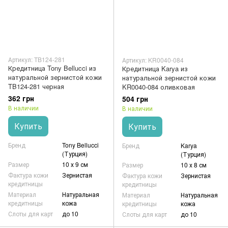
Артикул: TB124-281
Артикул: KR0040-084
Кредитница Tony Bellucci из
Кредитница Karya из
натуральной зернистой кожи
натуральной зернистой кожи
TB124-281 черная
KR0040-084 оливковая
362 грн
504 грн
В наличии
В наличии
Купить
Купить
Бренд
Tony Bellucci
Бренд
Karya
(Турция)
(Турция)
Размер
10 х 9 см
Размер
10 х 8 см
Фактура кожи
Зернистая
Фактура кожи
Зернистая
кредитницы
кредитницы
Материал
Натуральная
Материал
Натуральная
кредитницы
кожа
кредитницы
кожа
Слоты для карт
до 10
Слоты для карт
до 10