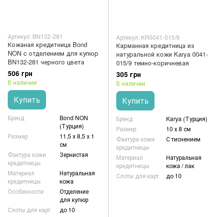
Артикул: BN132-281
Артикул: KR0041-015/9
Кожаная кредитница Bond
Карманная кредитница из
NON с отделением для купюр
натуральной кожи Karya 0041-
BN132-281 черного цвета
015/9 темно-коричневая
506 грн
305 грн
В наличии
В наличии
Купить
Купить
Бренд
Bond NON
Бренд
Karya (Турция)
(Турция)
Размер
10 х 8 см
Размер
11,5 х 8,5 х 1
Фактура кожи
С тиснением
см
кредитницы
Фактура кожи
Зернистая
Материал
Натуральная
кредитницы
кредитницы
кожа / лак
Материал
Натуральная
Слоты для карт
до 10
кредитницы
кожа
Особенности
Отделение
для купюр
Слоты для карт
до 10