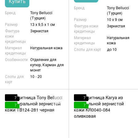
Купить
Бренд
Tony Bellucci
Бренд
Tony Bellucci
(Турция)
(Турция)
Размер
10 х 9 см
Размер
13 х 9,5 х 1 см
Фактура кожи
Зернистая
Фактура
Зернистая
кредитницы
кожи
Материал
Натуральная
кредитницы
кредитницы
кожа
Материал
Натуральная кожа
Слоты для карт
до 10
кредитницы
Особенности
Отделение для
купюр, Карман для
монет
Слоты для
10 - 20
карт
7
7
7
7