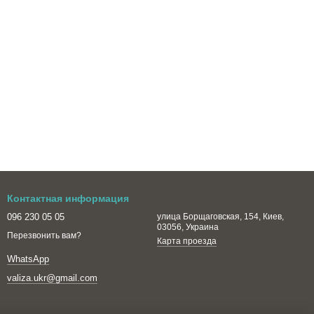
Контактная информация
096 230 05 05
улица Борщаговская, 154, Киев,
03056, Украина
Перезвонить вам?
Карта проезда
WhatsApp
valiza.ukr@gmail.com