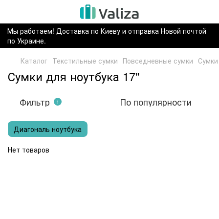
Мы работаем! Доставка по Киеву и отправка Новой почтой
по Украине.
Каталог
Текстильные сумки
Повседневные сумки
Сумки
Сумки для ноутбука 17"
Фильтр
По популярности
1
Диагональ ноутбука
Нет товаров