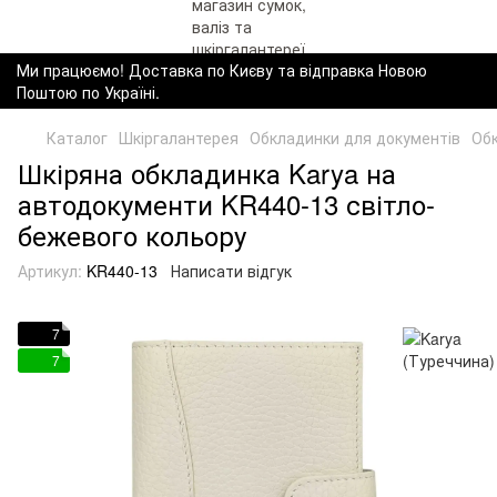
Ми працюємо! Доставка по Києву та відправка Новою
Поштою по Україні.
Каталог
Шкіргалантерея
Обкладинки для документів
Обк
Шкіряна обкладинка Karya на
автодокументи KR440-13 світло-
бежевого кольору
Артикул:
KR440-13
Написати відгук
7
7