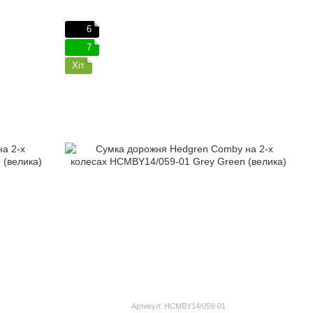
6
7
Хіт
Артикул: HCMBY14/059-01