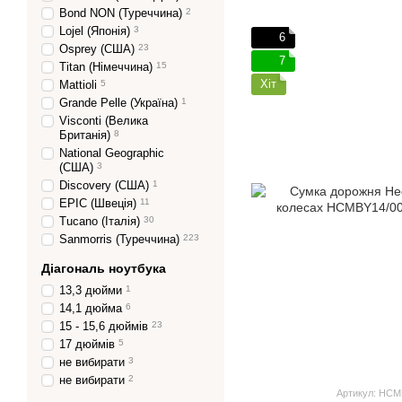
Bond NON (Туреччина)
2
Lojel (Японія)
3
6
Osprey (США)
23
7
Titan (Німеччина)
15
Хіт
Mattioli
5
Grande Pelle (Україна)
1
Visconti (Велика
Британія)
8
National Geographic
(США)
3
Discovery (США)
1
EPIC (Швеція)
11
Tucano (Італія)
30
Sanmorris (Туреччина)
223
Діагональ ноутбука
13,3 дюйми
1
14,1 дюйма
6
15 - 15,6 дюймів
23
17 дюймів
5
не вибирати
3
не вибирати
2
Артикул: HCM