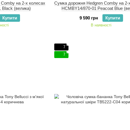
 Comby на 2-х колесах
Сумка дорожня Hedgren Comby на 2-
Black (велика)
HCMBY14/870-01 Peacoat Blue (ве
Купити
9 590 грн
Купити
ності
В наявності
7
7