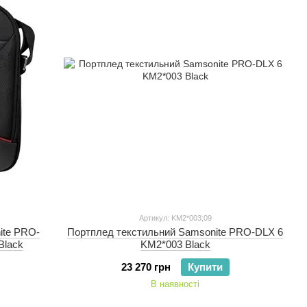
Артикул: KM2*003;09
ite PRO-
Портплед текстильний Samsonite PRO-DLX 6
Black
KM2*003 Black
23 270 грн
Купити
В наявності