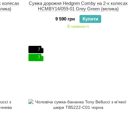
х колесах
Сумка дорожня Hedgren Comby на 2-х колесах
лика)
HCMBY14/059-01 Grey Green (велика)
9 590 грн
Купити
В наявності
7
7