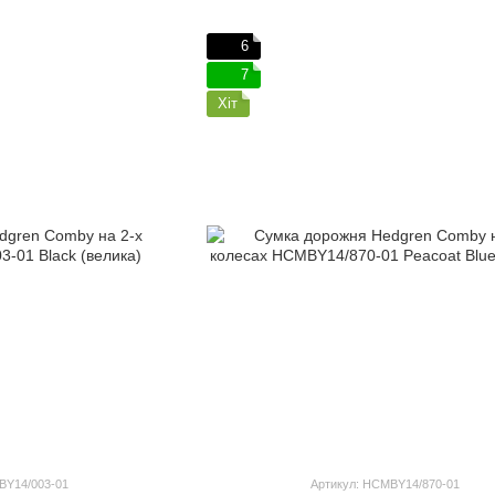
6
7
Хіт
BY14/003-01
Артикул: HCMBY14/870-01