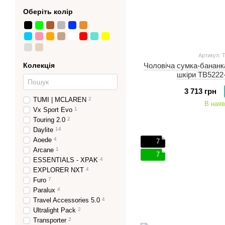
Оберіть колір
Артикул: 
Колекція
Чоловіча сумка-бананка 
шкіри TB5222
3 713 грн
TUMI | MCLAREN
2
В наяв
Vx Sport Evo
1
Touring 2.0
2
Daylite
14
Aoede
4
7
Arcane
1
7
ESSENTIALS - XPAK
4
EXPLORER NXT
4
Furo
7
Paralux
4
Travel Accessories 5.0
4
Ultralight Pack
2
Transporter
2