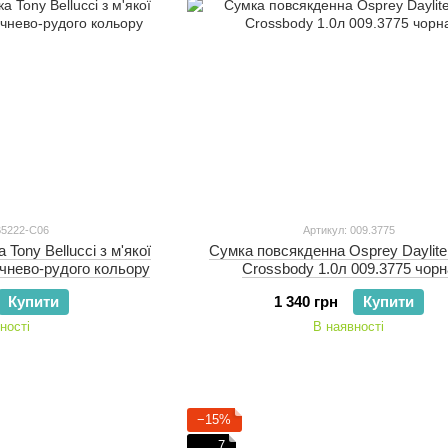
B5222-C06
Артикул: 009.3775
Tony Bellucci з м'якої
Сумка повсякденна Osprey Daylite
чнево-рудого кольору
Crossbody 1.0л 009.3775 чор
Купити
1 340 грн
Купити
ності
В наявності
−15%
7