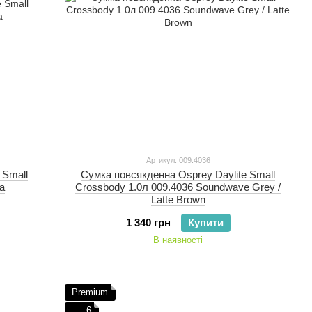
Артикул: 009.4036
 Small
Сумка повсякденна Osprey Daylite Small
на
Crossbody 1.0л 009.4036 Soundwave Grey /
Latte Brown
1 340 грн
Купити
В наявності
Premium
6