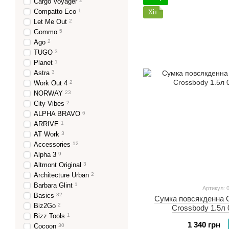
Cargo Voyager
2
Compatto Eco
1
Хіт
Let Me Out
2
Gommo
5
Ago
2
TUGO
3
Planet
1
Astra
3
Work Out 4
2
NORWAY
23
City Vibes
2
ALPHA BRAVO
6
ARRIVE
1
AT Work
3
Accessories
12
Alpha 3
9
Altmont Original
3
Architecture Urban
2
Barbara Glint
1
Артикул: 
Basics
32
Сумка повсякденна O
Biz2Go
2
Crossbody 1.5л 
Bizz Tools
1
1 340 грн
Cocoon
30