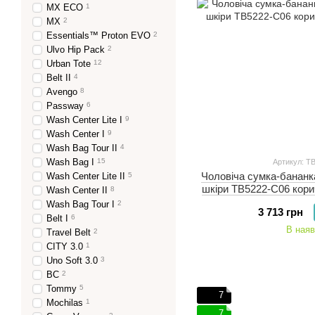
MX ECO
1
MX
2
Essentials™ Proton EVO
2
Ulvo Hip Pack
2
Urban Tote
12
Belt II
4
Avengo
8
Passway
6
Wash Center Lite I
9
Wash Center I
9
Wash Bag Tour II
4
Wash Bag I
15
Артикул: T
Чоловіча сумка-бананка 
Wash Center Lite II
5
шкіри TB5222-C06 кори
Wash Center II
8
Wash Bag Tour I
2
3 713 грн
Belt I
6
В наяв
Travel Belt
2
CITY 3.0
1
Uno Soft 3.0
3
BC
2
Tommy
5
7
Mochilas
1
7