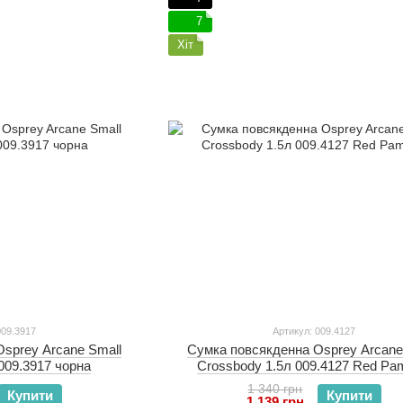
7
Хіт
009.3917
Артикул: 009.4127
sprey Arcane Small
Сумка повсякденна Osprey Arcane
009.3917 чорна
Crossbody 1.5л 009.4127 Red P
1 340 грн
Купити
Купити
1 139 грн