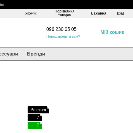
ні.
Порівняння
Укр
Рус
Бажання
Вхід
товарів
096 230 05 05
Мій кошик
Передзвонити вам?
сесуари
Бренди
Premium
7
7