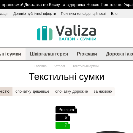
 працюємо! Доставка по Києву та відправка Новою Поштою по Украї
мація
Договір публічної оферти
Політика конфіденційності
Блог
ьні сумки
Шкіргалантерея
Рюкзаки
Дорожні ак
Головна
Каталог
Текстильні сумки
Текстильні сумки
ністю
спочатку дешевше
спочатку дорожче
за назвою
Premium
6
7