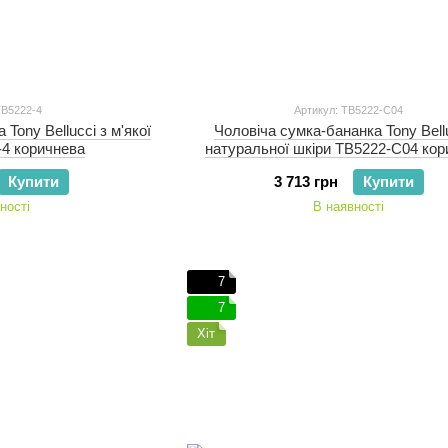
TB5222-4
Артикул: TB5222-C04
Tony Bellucci з м'якої
Чоловіча сумка-бананка Tony Bell
-4 коричнева
натуральної шкіри TB5222-C04 кор
Купити
3 713 грн
Купити
ності
В наявності
7
7
Хіт