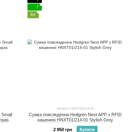
7
Хіт
Артикул: HNXT01/214-01
 Small
Сумка повсякденна Hedgren Next APP з RFID
ampas
кишенею HNXT01/214-01 Stylish Grey
2 950 грн
Купити