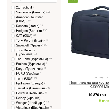
2Е Tactical
5
Samsonite (Бельгія)
109
American Tourister
(США)
120
Roncato (Італія)
74
Hedgren (Бельгія)
135
CAT (США)
69
Tony Perotti (Італія)
12
Snowball (Франція)
28
Tony Bellucci
(Туреччина)
15
The Bond (Туреччина)
16
Eminsa (Туреччина)
1
Karya (Туреччина)
11
HURU (Україна)
5
Артикул: K
Tumi (США)
21
Портплед на два костю
Fjallraven (Швеція)
2
KJ3*009 Mid
Travelite (Німеччина)
88
Deuter (Німеччина)
83
10 870 грн
Delsey (Франція)
1
В наяв
Wenger (Швейцарія)
23
Victorinox (Швейцарія)
30