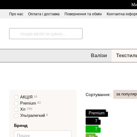
Перейти до основного контенту
Ми
Про нас
Оплата і доставка
Повернення та обмін
Контактна інфор
Відгуки про магазин
Валізи
Текстил
за популяр
Сортування:
АКЦІЯ
16
Premium
82
Хіт
250
Premium
Ультралегкий
8
7
Бренд
7
Хіт