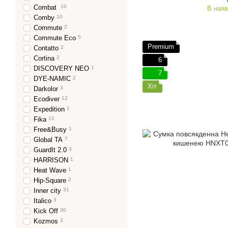
Combat
10
В наяв
Comby
10
Commute
2
Commute Eco
5
Premium
Contatto
2
Cortina
2
6
DISCOVERY NEO
1
7
DYE-NAMIC
2
Хіт
Darkolor
3
Ecodiver
12
Expedition
1
Fika
10
Free&Busy
1
Global TA
7
GuardIt 2.0
3
HARRISON
1
Heat Wave
1
Hip-Square
2
Inner city
31
Italico
3
Kick Off
30
Kozmos
3