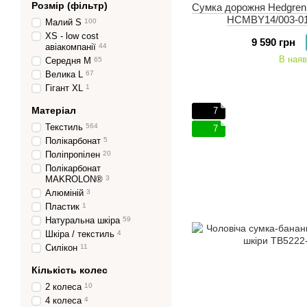
Розмір (фільтр)
Сумка дорожня Hedgren
HCMBY14/003-01 
Малий S
100
XS - low cost
9 590 грн
авіакомпанії
44
В наяв
Середня M
65
Велика L
67
Гігант XL
1
Матеріал
7
Текстиль
564
7
Полікарбонат
5
Поліпропілен
20
Полікарбонат
MAKROLON®
3
Алюміній
3
Пластик
1
Натуральна шкіра
59
Шкіра / текстиль
4
Силікон
11
Кількість колес
2 колеса
10
4 колеса
4