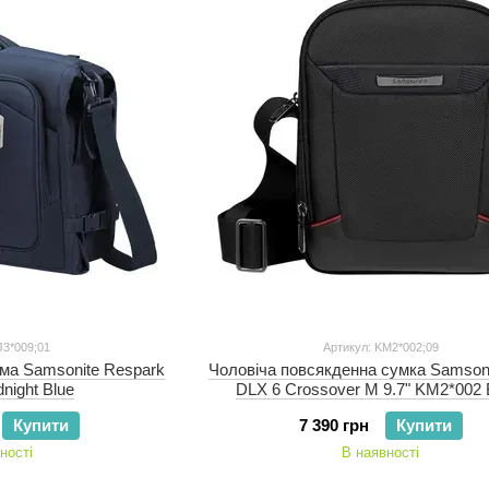
J3*009;01
Артикул: KM2*002;09
ма Samsonite Respark
Чоловіча повсякденна сумка Samson
night Blue
DLX 6 Crossover M 9.7" KM2*002 
Купити
7 390 грн
Купити
ності
В наявності