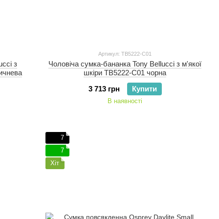
Артикул: TB5222-C01
ucci з
Чоловіча сумка-бананка Tony Bellucci з м'якої
ичнева
шкіри TB5222-C01 чорна
3 713 грн
Купити
В наявності
7
7
Хіт