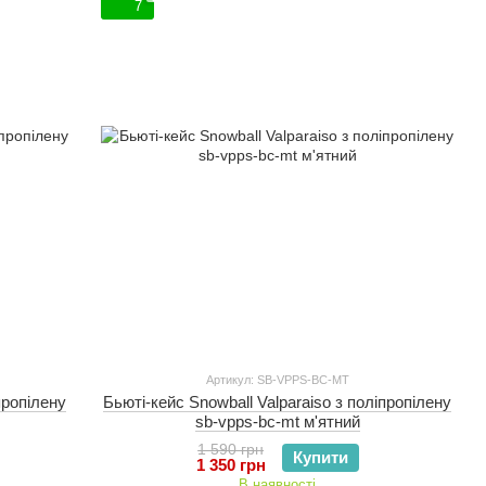
7
Артикул: SB-VPPS-BC-MT
пропілену
Бьюті-кейс Snowball Valparaiso з поліпропілену
sb-vpps-bc-mt м'ятний
1 590 грн
Купити
1 350 грн
В наявності