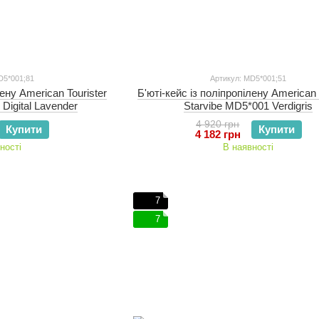
D5*001;81
Артикул: MD5*001;51
лену American Tourister
Б'юті-кейс із поліпропілену American 
Digital Lavender
Starvibe MD5*001 Verdigris
4 920 грн
Купити
Купити
4 182 грн
ності
В наявності
7
7