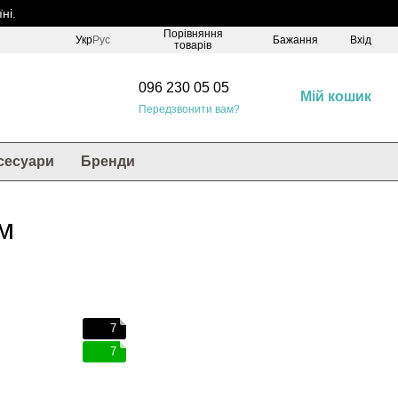
ні.
Порівняння
Укр
Рус
Бажання
Вхід
товарів
096 230 05 05
Мій кошик
Передзвонити вам?
сесуари
Бренди
м
7
7