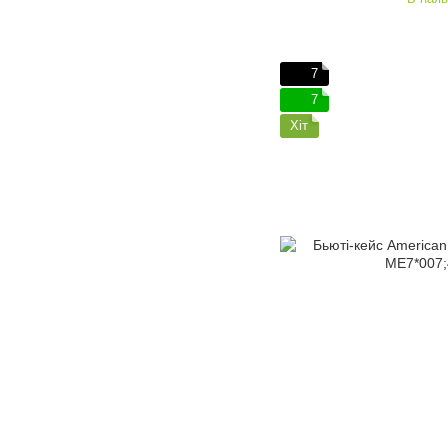
7
7
Хіт