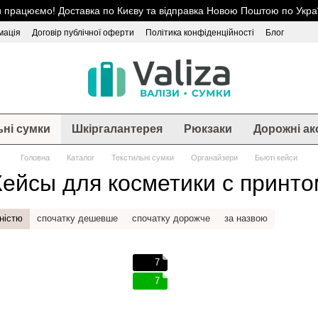
 працюємо! Доставка по Києву та відправка Новою Поштою по Украї
мація
Договір публічної оферти
Політика конфіденційності
Блог
ьні сумки
Шкіргалантерея
Рюкзаки
Дорожні ак
Головна
Каталог
Текстильні сумки
Органайзери
Бьюті кейси
Кейсы для косметики с принто
ністю
спочатку дешевше
спочатку дорожче
за назвою
7
7