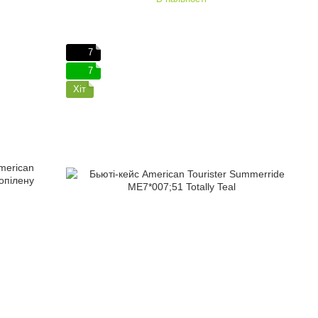
7
7
Хіт