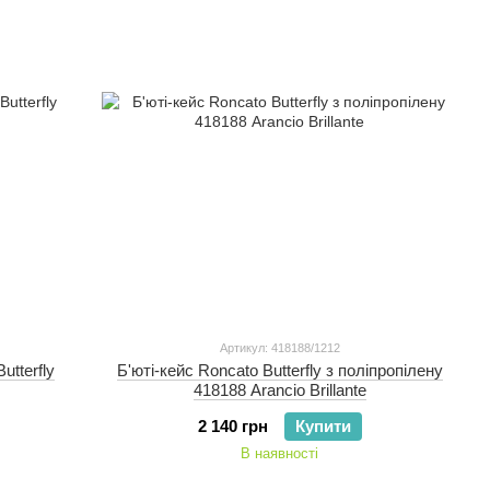
Артикул: 418188/1212
utterfly
Б'юті-кейс Roncato Butterfly з поліпропілену
418188 Arancio Brillante
2 140 грн
Купити
В наявності