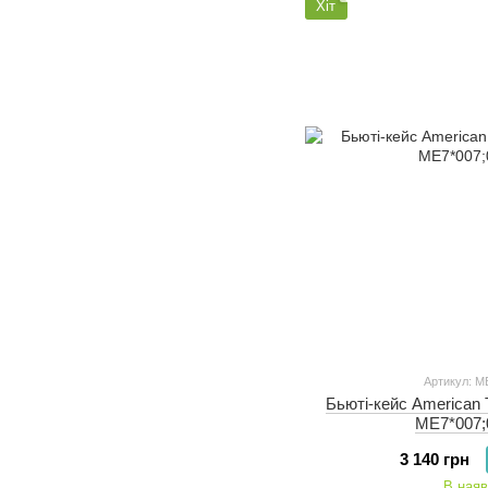
Хіт
Артикул: M
Бьюті-кейс American 
ME7*007;
3 140 грн
В наяв