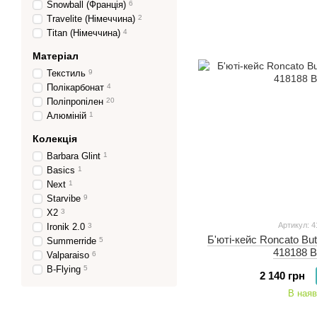
Snowball (Франція)
6
Travelite (Німеччина)
2
Titan (Німеччина)
4
Матеріал
Текстиль
9
Полікарбонат
4
Поліпропілен
20
Алюміній
1
Колекція
Barbara Glint
1
Basics
1
Next
1
Starvibe
9
X2
3
Артикул: 4
Ironik 2.0
3
Б'юті-кейс Roncato But
Summerride
5
418188 B
Valparaiso
6
B-Flying
5
2 140 грн
В наяв