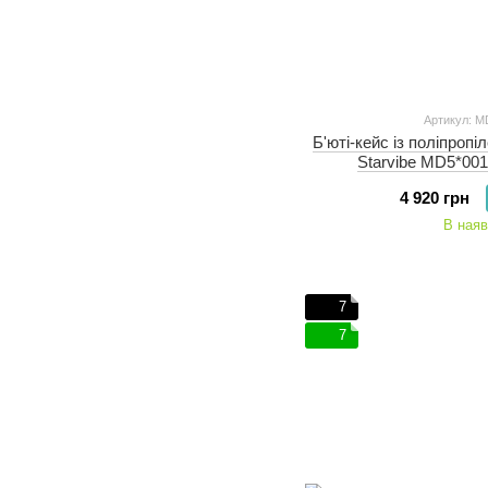
Артикул: M
Б'юті-кейс із поліпропі
Starvibe MD5*001 
4 920 грн
В наяв
7
7