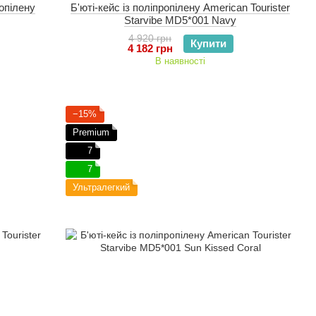
ропілену
Б'юті-кейс із поліпропілену American Tourister
Starvibe MD5*001 Navy
4 920 грн
Купити
4 182 грн
В наявності
−15%
Premium
7
7
Ультралегкий