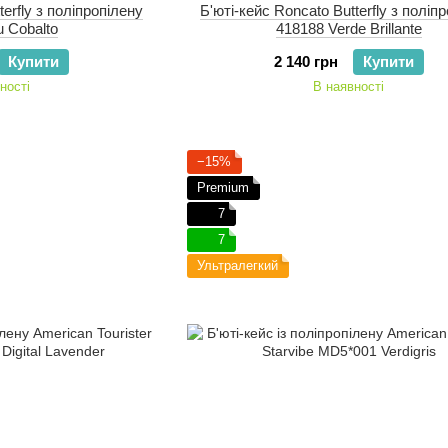
terfly з поліпропілену
Б'юті-кейс Roncato Butterfly з поліп
u Cobalto
418188 Verde Brillante
Купити
2 140 грн
Купити
ності
В наявності
−15%
Premium
7
7
Ультралегкий