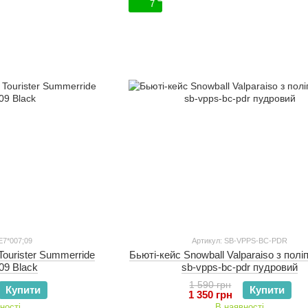
7
E7*007;09
Артикул: SB-VPPS-BC-PDR
Tourister Summerride
Бьюті-кейс Snowball Valparaiso з полі
09 Black
sb-vpps-bc-pdr пудровий
1 590 грн
Купити
Купити
1 350 грн
ності
В наявності