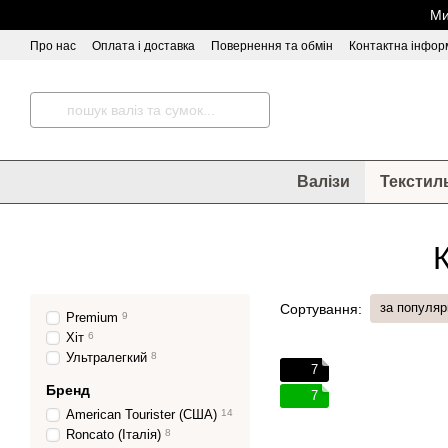
Перейти до основного контенту
Ми
Про нас
Оплата і доставка
Повернення та обмін
Контактна інфор
Відгуки про магазин
Валізи
Текстил
за популяр
Сортування:
Premium
9
Хіт
6
Ультралегкий
8
7
Бренд
7
American Tourister (США)
14
Roncato (Італія)
8