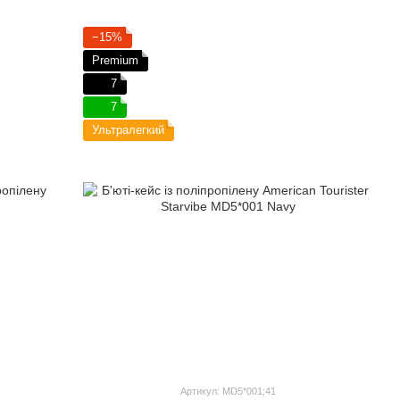
−15%
Premium
7
7
Ультралегкий
Артикул: MD5*001;41