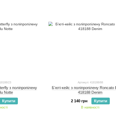
18188/23
Артикул: 418188/88
terfly з поліпропілену
Б'юті-кейс з поліпропілену Roncato B
lu Notte
418188 Denim
Купити
2 140 грн
Купити
ності
В наявності