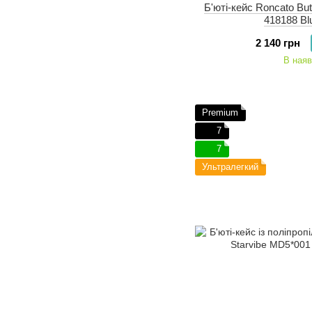
Б'юті-кейс Roncato But
418188 Bl
2 140 грн
В наяв
Premium
7
7
Ультралегкий