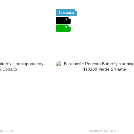
Новинка
7
7
18188/73
Артикул: 418188/07