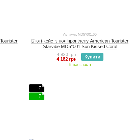
Артикул: MD5*001;00
Tourister
Б'юті-кейс із поліпропілену American Tourister
Starvibe MD5*001 Sun Kissed Coral
4 920 грн
Купити
4 182 грн
В наявності
7
7