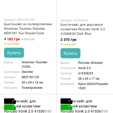
Артикул: MD5*001;00
Артикул: 415308/23
Бьюти-кейс из полипропилена
Бьюти-кейс для дорожной
American Tourister Starvibe
косметики Roncato Ironik 2.0
MD5*001 Sun Kissed Coral
415308/23 Dark Blue
4 182 грн
2 370 грн
4 920 грн
В наличии
В наличии
Купить
Купить
Бренд
American Tourister
Бренд
Roncato (Италия)
(США)
Коллекция
Ironik 2.0
Коллекция
Starvibe
Артикул
415308/23
Артикул
MD5*001;00
Размер
28 х 24 х 17 см
Размер
35 х 29 х 18 см
Материал
Nylon 600D/Polyester
Материал
Полипропилен
150D
7
7
7
7