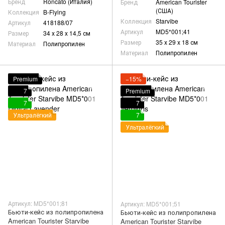
Бренд
Roncato (Италия)
Бренд
American Tourister
(США)
Коллекция
B-Flying
Коллекция
Starvibe
Артикул
418188/07
Артикул
MD5*001;41
Размер
34 х 28 х 14,5 см
Размер
35 х 29 х 18 см
Материал
Полипропилен
Материал
Полипропилен
Premium
−15%
7
Premium
7
7
Ультралёгкий
7
Ультралёгкий
Артикул: MD5*001;81
Артикул: MD5*001;51
Бьюти-кейс из полипропилена
Бьюти-кейс из полипропилена
American Tourister Starvibe
American Tourister Starvibe