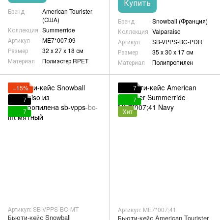
Купить
Бренд
American Tourister
(США)
Бренд
Snowball (Франция)
Коллекция
Summerride
Коллекция
Valparaiso
Артикул
ME7*007;09
Артикул
SB-VPPS-BC-PDR
Размер
32 х 27 х 18 см
Размер
35 х 30 х 17 см
Материал
Полиэстер RPET
Материал
Полипропилен
−15%
7
7
7
7
Хит
Артикул: SB-VPPS-BC-MT
Артикул: ME7*007;41
Бьюти-кейс Snowball
Бьюти-кейс American Tourister