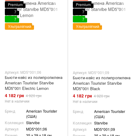
Premium
Premium
7
7
7
7
Ультралёгкий
Ультралёгкий
Артикул: MD5*001;06
Артикул: MD5*001;09
Бьюти-кейс из полипропилена
Бьюти-кейс из полипропилена
American Tourister Starvibe
American Tourister Starvibe
MD5*001 Electric Lemon
MD5*001 Black
4 182 грн
4 182 грн
4 920 грн
4 920 грн
Нет в наличии
Нет в наличии
Бренд
American Tourister
Бренд
American Tourister
(США)
(США)
Коллекция
Starvibe
Коллекция
Starvibe
Артикул
MD5*001;06
Артикул
MD5*001;09
Размер
35 х 29 х 18 см
Размер
35 х 29 х 18 см