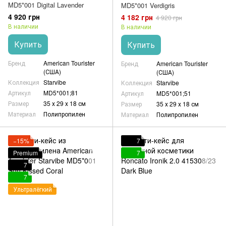
MD5*001 Digital Lavender
MD5*001 Verdigris
4 920 грн
4 182 грн
4 920 грн
В наличии
В наличии
Купить
Купить
Бренд
American Tourister
Бренд
American Tourister
(США)
(США)
Коллекция
Starvibe
Коллекция
Starvibe
Артикул
MD5*001;81
Артикул
MD5*001;51
Размер
35 х 29 х 18 см
Размер
35 х 29 х 18 см
Материал
Полипропилен
Материал
Полипропилен
−15%
7
Premium
7
7
7
Ультралёгкий