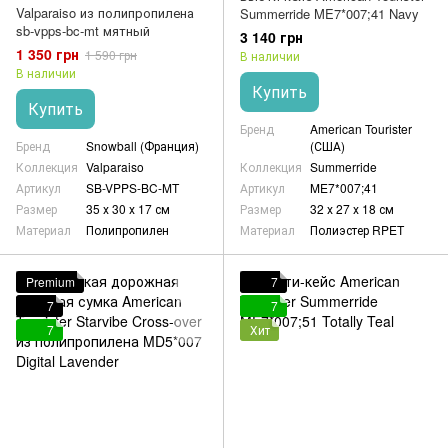
Valparaiso из полипропилена
Summerride ME7*007;41 Navy
sb-vpps-bc-mt мятный
3 140 грн
1 350 грн
1 590 грн
В наличии
В наличии
Купить
Купить
Бренд
American Tourister
Бренд
Snowball (Франция)
(США)
Коллекция
Valparaiso
Коллекция
Summerride
Артикул
SB-VPPS-BC-MT
Артикул
ME7*007;41
Размер
35 х 30 х 17 см
Размер
32 х 27 х 18 см
Материал
Полипропилен
Материал
Полиэстер RPET
Premium
7
7
7
7
Хит