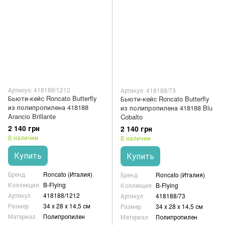
Артикул: 418188/1212
Артикул: 418188/73
Бьюти-кейс Roncato Butterfly
Бьюти-кейс Roncato Butterfly
из полипропилена 418188
из полипропилена 418188 Blu
Arancio Brillante
Cobalto
2 140 грн
2 140 грн
В наличии
В наличии
Купить
Купить
Бренд
Roncato (Италия)
Бренд
Roncato (Италия)
Коллекция
B-Flying
Коллекция
B-Flying
Артикул
418188/1212
Артикул
418188/73
Размер
34 х 28 х 14,5 см
Размер
34 х 28 х 14,5 см
Материал
Полипропилен
Материал
Полипропилен