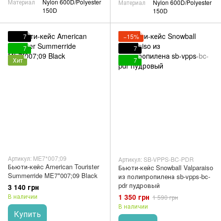
Материал
Nylon 600D/Polyester
Материал
Nylon 600D/Polyester
150D
150D
7
−15%
7
7
Хит
7
Артикул: ME7*007;09
Артикул: SB-VPPS-BC-PDR
Бьюти-кейс American Tourister
Бьюти-кейс Snowball Valparaiso
Summerride ME7*007;09 Black
из полипропилена sb-vpps-bc-
pdr пудровый
3 140 грн
1 350 грн
В наличии
1 590 грн
В наличии
Купить