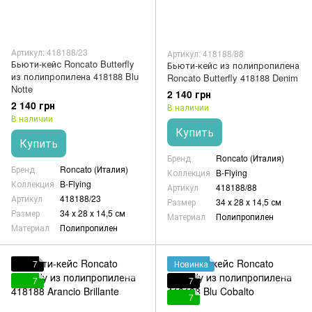
Артикул: 418188/23
Артикул: 418188/88
Бьюти-кейс Roncato Butterfly
Бьюти-кейс из полипропилена
из полипропилена 418188 Blu
Roncato Butterfly 418188 Denim
Notte
2 140 грн
2 140 грн
В наличии
В наличии
Купить
Купить
Бренд
Roncato (Италия)
Бренд
Roncato (Италия)
Коллекция
B-Flying
Коллекция
B-Flying
Артикул
418188/88
Артикул
418188/23
Размер
34 х 28 х 14,5 см
Размер
34 х 28 х 14,5 см
Материал
Полипропилен
Материал
Полипропилен
7
Новинка
7
7
7