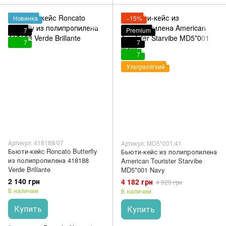
Новинка
−15%
7
Premium
7
7
7
Ультралёгкий
Артикул: 418188/07
Артикул: MD5*001;41
Бьюти-кейс Roncato Butterfly
Бьюти-кейс из полипропилена
из полипропилена 418188
American Tourister Starvibe
Verde Brillante
MD5*001 Navy
2 140 грн
4 182 грн
4 920 грн
В наличии
В наличии
Купить
Купить