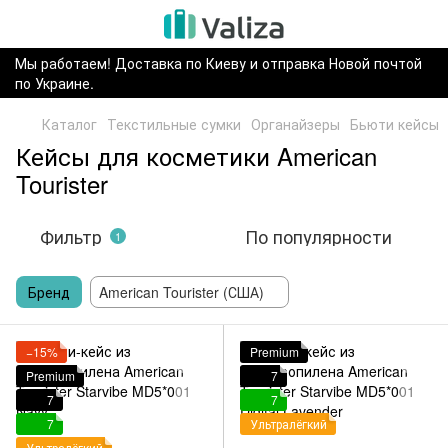
Мы работаем! Доставка по Киеву и отправка Новой почтой
по Украине.
Каталог
Текстильные сумки
Органайзеры
Бьюти кейсы
Кейсы для косметики American
Tourister
Фильтр
По популярности
1
Бренд
American Tourister (США)
−15%
Premium
Premium
7
7
7
7
Ультралёгкий
Ультралёгкий