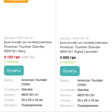
Артикул: MD5*001;41
Артикул: MD5*001;81
Бьюти-кейс из полипропилена
Бьюти-кейс из полипропилена
American Tourister Starvibe
American Tourister Starvibe
MD5*001 Navy
MD5*001 Digital Lavender
4 182 грн
4 920 грн
4 920 грн
В наличии
В наличии
Купить
Купить
Бренд
American Tourister
Бренд
American Tourister
(США)
(США)
Коллекция
Starvibe
Коллекция
Starvibe
Артикул
MD5*001;41
Артикул
MD5*001;81
Размер
35 х 29 х 18 см
Размер
35 х 29 х 18 см
Материал
Полипропилен
Материал
Полипропилен