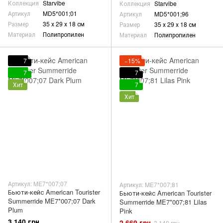
Коллекция
Starvibe
Коллекция
Starvibe
Артикул
MD5*001;01
Артикул
MD5*001;96
Размер
35 х 29 х 18 см
Размер
35 х 29 х 18 см
Материал
Полипропилен
Материал
Полипропилен
7
−15%
7
7
Хит
7
Хит
Артикул: ME7*007;07
Артикул: ME7*007;81
Бьюти-кейс American Tourister
Бьюти-кейс American Tourister
Summerride ME7*007;07 Dark
Summerride ME7*007;81 Lilas
Plum
Pink
3 140 грн
2 669 грн
3 140 грн