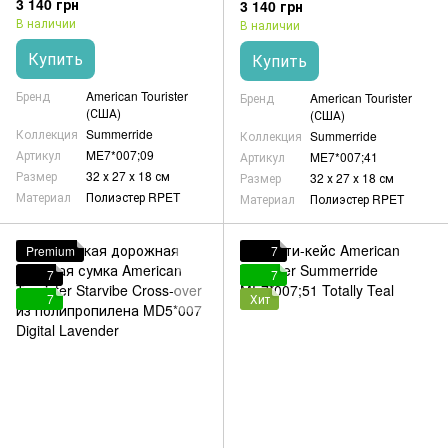
3 140 грн
3 140 грн
В наличии
В наличии
Купить
Купить
Бренд
American Tourister
Бренд
American Tourister
(США)
(США)
Коллекция
Summerride
Коллекция
Summerride
Артикул
ME7*007;09
Артикул
ME7*007;41
Размер
32 х 27 х 18 см
Размер
32 х 27 х 18 см
Материал
Полиэстер RPET
Материал
Полиэстер RPET
Premium
7
7
7
7
Хит