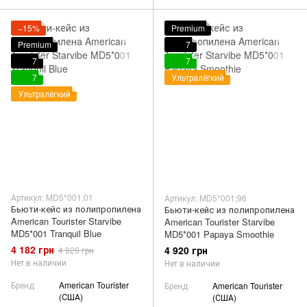
−15%
Premium
Premium
7
7
7
7
Ультралёгкий
Ультралёгкий
Артикул: MD5*001;01
Артикул: MD5*001;96
Бьюти-кейс из полипропилена
Бьюти-кейс из полипропилена
American Tourister Starvibe
American Tourister Starvibe
MD5*001 Tranquil Blue
MD5*001 Papaya Smoothie
4 182 грн
4 920 грн
4 920 грн
Нет в наличии
Нет в наличии
Бренд
American Tourister
Бренд
American Tourister
(США)
(США)