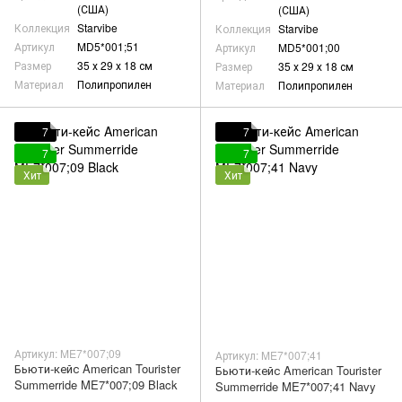
(США)
(США)
Коллекция
Starvibe
Коллекция
Starvibe
Артикул
MD5*001;51
Артикул
MD5*001;00
Размер
35 х 29 х 18 см
Размер
35 х 29 х 18 см
Материал
Полипропилен
Материал
Полипропилен
7
7
7
7
Хит
Хит
Артикул: ME7*007;09
Артикул: ME7*007;41
Бьюти-кейс American Tourister
Бьюти-кейс American Tourister
Summerride ME7*007;09 Black
Summerride ME7*007;41 Navy