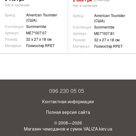
Нет в наличии
Нет в наличии
Бренд
American Tourister
Бренд
American Tourister
(США)
(США)
Коллекция
Summerride
Коллекция
Summerride
Артикул
ME7*007;07
Артикул
ME7*007;81
Размер
32 х 27 х 18 см
Размер
32 х 27 х 18 см
Материал
Полиэстер RPET
Материал
Полиэстер RPET
096 230 05 05
Контактная информация
Полная версия сайта
© 2008—2026
Магазин чемоданов и сумок VALIZA.kiev.ua