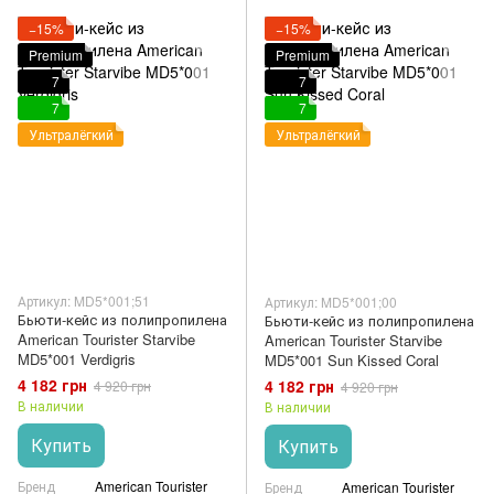
−15%
−15%
Premium
Premium
7
7
7
7
Ультралёгкий
Ультралёгкий
Артикул: MD5*001;51
Артикул: MD5*001;00
Бьюти-кейс из полипропилена
Бьюти-кейс из полипропилена
American Tourister Starvibe
American Tourister Starvibe
MD5*001 Verdigris
MD5*001 Sun Kissed Coral
4 182 грн
4 182 грн
4 920 грн
4 920 грн
В наличии
В наличии
Купить
Купить
Бренд
American Tourister
Бренд
American Tourister