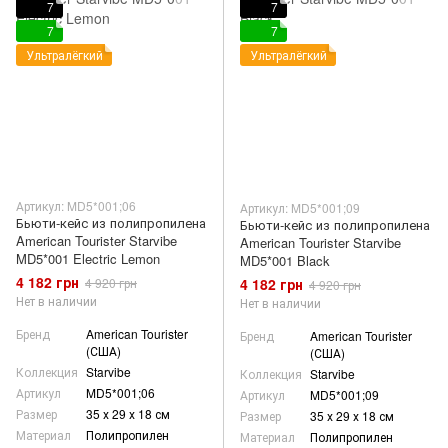
7
7
7
7
Ультралёгкий
Ультралёгкий
Артикул: MD5*001;06
Артикул: MD5*001;09
Бьюти-кейс из полипропилена
Бьюти-кейс из полипропилена
American Tourister Starvibe
American Tourister Starvibe
MD5*001 Electric Lemon
MD5*001 Black
4 182 грн
4 182 грн
4 920 грн
4 920 грн
Нет в наличии
Нет в наличии
Бренд
American Tourister
Бренд
American Tourister
(США)
(США)
Коллекция
Starvibe
Коллекция
Starvibe
Артикул
MD5*001;06
Артикул
MD5*001;09
Размер
35 х 29 х 18 см
Размер
35 х 29 х 18 см
Материал
Полипропилен
Материал
Полипропилен