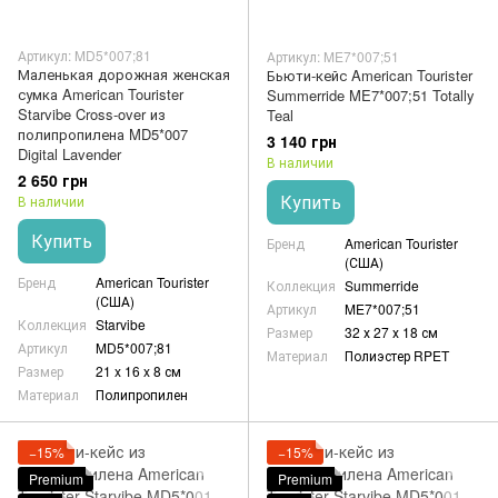
Артикул: MD5*007;81
Артикул: ME7*007;51
Маленькая дорожная женская
Бьюти-кейс American Tourister
сумка American Tourister
Summerride ME7*007;51 Totally
Starvibe Cross-over из
Teal
полипропилена MD5*007
3 140 грн
Digital Lavender
В наличии
2 650 грн
Купить
В наличии
Купить
Бренд
American Tourister
(США)
Бренд
American Tourister
Коллекция
Summerride
(США)
Артикул
ME7*007;51
Коллекция
Starvibe
Размер
32 х 27 х 18 см
Артикул
MD5*007;81
Материал
Полиэстер RPET
Размер
21 x 16 x 8 см
Материал
Полипропилен
−15%
−15%
Premium
Premium