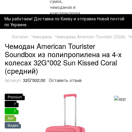
Мы работаем! Доставка по Киеву и отправка Новой почтой
по Украине.
Каталог
Чемоданы
Чемоданы American Tourister (США)
Ч
Чемодан American Tourister
Soundbox из полипропилена на 4-х
колесах 32G*002 Sun Kissed Coral
(средний)
Артикул:
32G*002;00
Оставить отзыв
Premium
7
7
Хит
Видео