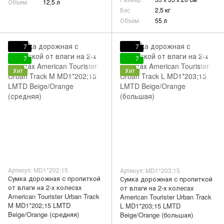
Объем
12,5 л
Вес
2,5 кг
Объем
55 л
7
7
7
7
Хит
Хит
Артикул: MD1*202;15
Артикул: MD1*203;15
Сумка дорожная с пропиткой
Сумка дорожная с пропиткой
от влаги на 2-х колесах
от влаги на 2-х колесах
American Tourister Urban Track
American Tourister Urban Track
M MD1*202;15 LMTD
L MD1*203;15 LMTD
Beige/Orange (средняя)
Beige/Orange (большая)