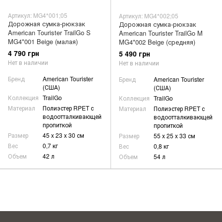
Артикул: MG4*001;05
Артикул: MG4*002;05
Дорожная сумка-рюкзак
Дорожная сумка-рюкзак
American Tourister TrailGo S
American Tourister TrailGo M
MG4*001 Beige (малая)
MG4*002 Beige (средняя)
4 790 грн
5 490 грн
Нет в наличии
Нет в наличии
Бренд
American Tourister
Бренд
American Tourister
(США)
(США)
Коллекция
TrailGo
Коллекция
TrailGo
Материал
Полиэстер RPET с
Материал
Полиэстер RPET с
водоотталкивающей
водоотталкивающей
пропиткой
пропиткой
Размер
45 x 23 x 30 см
Размер
55 x 25 x 33 см
Вес
0,7 кг
Вес
0,8 кг
Объем
42 л
Объем
54 л