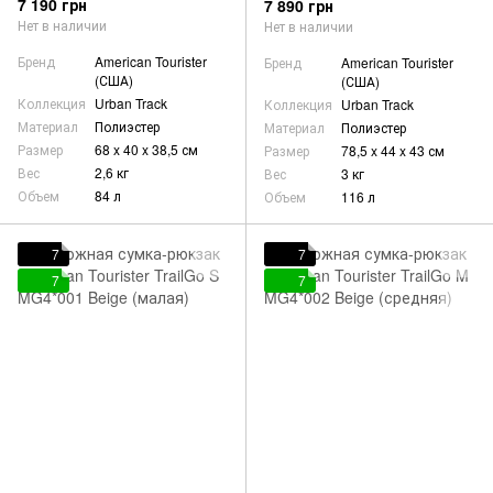
7 190 грн
7 890 грн
Нет в наличии
Нет в наличии
Бренд
American Tourister
Бренд
American Tourister
(США)
(США)
Коллекция
Urban Track
Коллекция
Urban Track
Материал
Полиэстер
Материал
Полиэстер
Размер
68 x 40 x 38,5 см
Размер
78,5 x 44 x 43 см
Вес
2,6 кг
Вес
3 кг
Объем
84 л
Объем
116 л
7
7
7
7