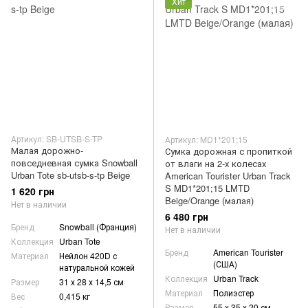
Хит
Артикул: SB-UTSB-S-TP
Артикул: MD1*201;15
Малая дорожно-
Сумка дорожная с пропиткой
повседневная сумка Snowball
от влаги на 2-х колесах
Urban Tote sb-utsb-s-tp Beige
American Tourister Urban Track
S MD1*201;15 LMTD
1 620 грн
Beige/Orange (малая)
Нет в наличии
6 480 грн
Бренд
Snowball (Франция)
Нет в наличии
Коллекция
Urban Tote
Бренд
American Tourister
Материал
Нейлон 420D с
(США)
натуральной кожей
Коллекция
Urban Track
Размер
31 х 28 х 14,5 см
Материал
Полиэстер
Вес
0,415 кг
Размер
55 x 35 x 20 см