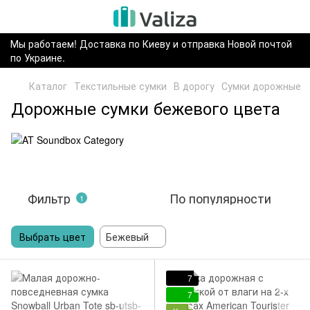
Мы работаем! Доставка по Киеву и отправка Новой почтой
по Украине.
Каталог
Текстильные сумки
В дорогу
Сумки дорожные
Дорожные сумки бежевого цвета
Фильтр
По популярности
1
Выбрать цвет
Бежевый
7
7