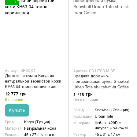
7
Артикул: KR63-04
Артикул: SB-UTSB-M-BR
Дорожная сумка Karya из
Средняя дорожно-
натуральной зернистой кожи
повседневная сумка Snowball
KR63-04 темно-коричневая
Urban Tote sb-utsb-m-br Coffee
12 777 грн
1 710 грн
В наличии
Нет в наличии
Купить
Бренд
Snowball (Франция)
Коллекция
Urban Tote
Бренд
Karya (Турция)
Материал
Нейлон 420D с
натуральной кожей
Материал
Натуральная кожа
Размер
45 х 31 х 17 см
Размер
46 х 27 (высота с