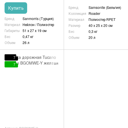
Купить
Бренд
Samsonite (Бельгия)
Коллекция
Roader
Бренд
Sanmorris (Турция)
Материал
Полиэстер RPET
Материал
Нейлон / Полиэстер
Размер
40 x 25 x 20 см
Габариты
51 х 27 х 19 см
Вес
0,3 кг
Вес
0,47 кг
Объем
20 л
Объем
26 л
7
7