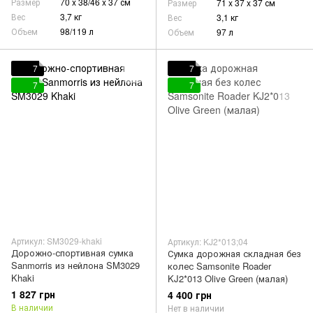
Размер
70 x 38/46 x 37 см
Размер
71 x 37 x 37 см
Вес
3,7 кг
Вес
3,1 кг
Объем
98/119 л
Объем
97 л
7
7
7
7
Артикул: SM3029-khaki
Артикул: KJ2*013;04
Дорожно-спортивная сумка
Сумка дорожная складная без
Sanmorris из нейлона SM3029
колес Samsonite Roader
Khaki
KJ2*013 Olive Green (малая)
1 827 грн
4 400 грн
В наличии
Нет в наличии