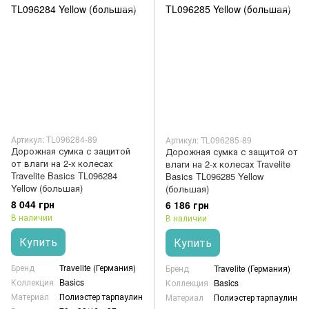
Артикул: TL096284-89
Артикул: TL096285-89
Дорожная сумка с защитой
Дорожная сумка с защитой от
от влаги на 2-х колесах
влаги на 2-х колесах Travelite
Travelite Basics TL096284
Basics TL096285 Yellow
Yellow (большая)
(большая)
8 044 грн
6 186 грн
В наличии
В наличии
Купить
Купить
Бренд
Travelite (Германия)
Бренд
Travelite (Германия)
Коллекция
Basics
Коллекция
Basics
Материал
Полиэстер тарпаулин
Материал
Полиэстер тарпаулин