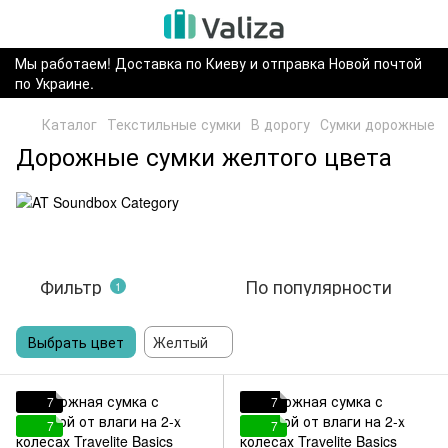
Мы работаем! Доставка по Киеву и отправка Новой почтой
по Украине.
Каталог
Текстильные сумки
В дорогу
Сумки дорожные
Дорожные сумки желтого цвета
Фильтр
По популярности
1
Выбрать цвет
Желтый
7
7
7
7