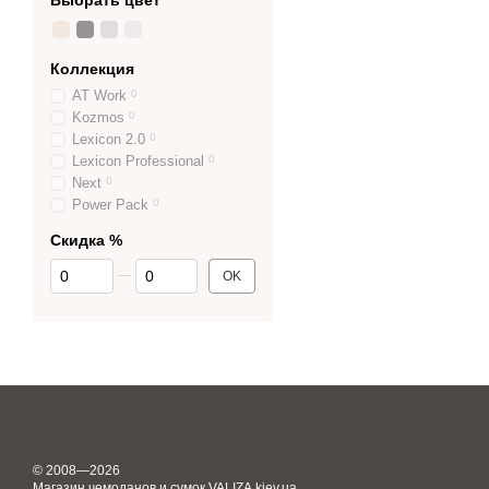
Выбрать цвет
Коллекция
AT Work
0
Kozmos
0
Lexicon 2.0
0
Lexicon Professional
0
Next
0
Power Pack
0
Скидка %
От Скидка %
До Скидка %
OK
© 2008—2026
Магазин чемоданов и сумок VALIZA.kiev.ua