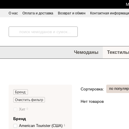
Перейти к основному контенту
М
О нас
Оплата и доставка
Возврат и обмен
Контактная информац
Чемоданы
Текстиль
по популяр
Сортировка:
Бренд:
Очистить фильтр
Нет товаров
Хит
0
Бренд
American Tourister (США)
1