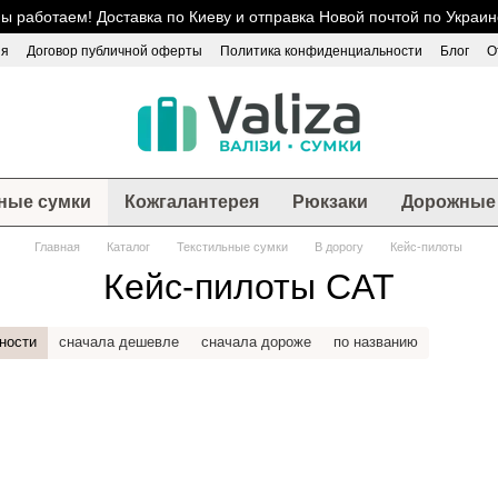
ы работаем! Доставка по Киеву и отправка Новой почтой по Украин
ия
Договор публичной оферты
Политика конфиденциальности
Блог
О
ные сумки
Кожгалантерея
Рюкзаки
Дорожные 
Главная
Каталог
Текстильные сумки
В дорогу
Кейс-пилоты
Кейс-пилоты CAT
ности
сначала дешевле
сначала дороже
по названию