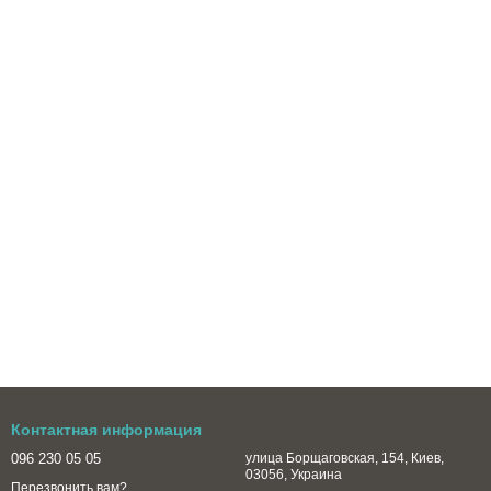
Контактная информация
096 230 05 05
улица Борщаговская, 154, Киев,
03056, Украина
Перезвонить вам?