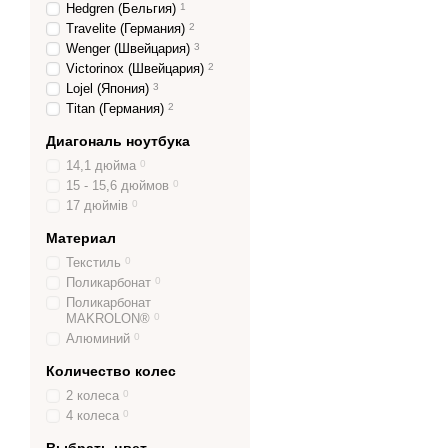
Hedgren (Бельгия)
1
Travelite (Германия)
2
Wenger (Швейцария)
3
Victorinox (Швейцария)
2
Lojel (Япония)
3
Titan (Германия)
2
Диагональ ноутбука
14,1 дюйма
0
15 - 15,6 дюймов
0
17 дюймів
0
Материал
Текстиль
0
Поликарбонат
0
Поликарбонат
MAKROLON®
0
Алюминий
0
Количество колес
2 колеса
0
4 колеса
0