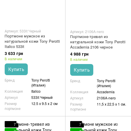
Артикул: 533it Черный
Артикул: 2106A-nero
Портмоне мужское из
Портмоне-тревел из
натуральной кожи Tony Perotti
натуральной кожи Tony Perotti
Italico 533it
Accademia 2106 черное
3 633 грн
4 988 грн
В наличии
В наличии
Купить
Купить
Бренд
Tony Perotti
Бренд
Tony Perotti
(Италия)
(Италия)
Коллекция
Italico
Коллекция
Accademia
Артикул
533it Черный
Артикул
2106A-nero
Размер
12.5 х 9.5 х 2 см
Размер
11,5 х 22,5 х 1 см.
портмоне
портмоне
7
7