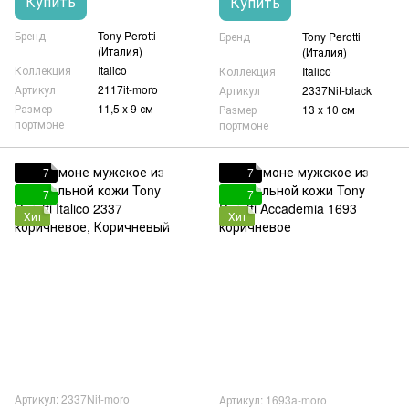
Купить
Купить
Бренд
Tony Perotti
Бренд
Tony Perotti
(Италия)
(Италия)
Коллекция
Italico
Коллекция
Italico
Артикул
2117it-moro
Артикул
2337Nit-black
Размер
11,5 x 9 см
Размер
13 x 10 см
портмоне
портмоне
7
7
7
7
Хит
Хит
Артикул: 2337Nit-moro
Артикул: 1693a-moro