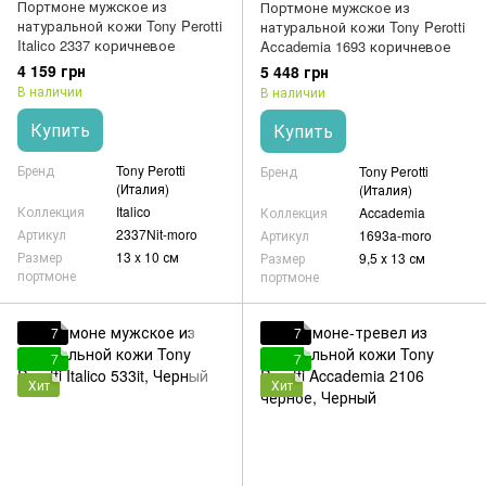
Портмоне мужское из
Портмоне мужское из
натуральной кожи Tony Perotti
натуральной кожи Tony Perotti
Italico 2337 коричневое
Accademia 1693 коричневое
4 159 грн
5 448 грн
В наличии
В наличии
Купить
Купить
Бренд
Tony Perotti
Бренд
Tony Perotti
(Италия)
(Италия)
Коллекция
Italico
Коллекция
Accademia
Артикул
2337Nit-moro
Артикул
1693a-moro
Размер
13 x 10 см
Размер
9,5 х 13 см
портмоне
портмоне
7
7
7
7
Хит
Хит