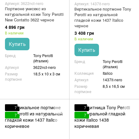
Артикул: 3622nct-nero
Артикул: 1437it-nero
Портмоне унисекс из
Вертикальное портмоне Tony
натуральной кожи Tony Perotti
Perotti из натуральной
New Contatto 3622 черное
гладкой кожи 1437 Italico
черное
4 896 грн
3 408 грн
В наличии
В наличии
Купить
Купить
Бренд
Tony Perotti
(Италия)
Бренд
Tony Perotti
(Италия)
Артикул
3622nct-nero
Коллекция
Italico
Размер
18,5 х 10 х 3 см
портмоне
Артикул
1437it-nero
Размер
8,5 х 16,5 см
портмоне
7
7
7
7