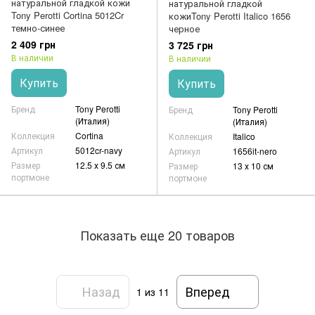
натуральной гладкой кожи
натуральной гладкой
Tony Perotti Cortina 5012Cr
кожиTony Perotti Italico 1656
темно-синее
черное
2 409 грн
3 725 грн
В наличии
В наличии
Купить
Купить
Бренд
Tony Perotti
Бренд
Tony Perotti
(Италия)
(Италия)
Коллекция
Cortina
Коллекция
Italico
Артикул
5012cr-navy
Артикул
1656it-nero
Размер
12.5 х 9.5 см
Размер
13 х 10 см
портмоне
портмоне
Показать еще 20 товаров
Назад
Вперед
1
из 11