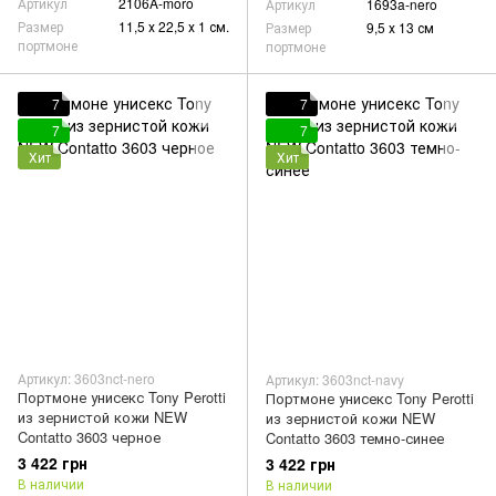
Артикул
2106A-moro
Артикул
1693a-nero
Размер
11,5 х 22,5 х 1 см.
Размер
9,5 х 13 см
портмоне
портмоне
7
7
7
7
Хит
Хит
Артикул: 3603nct-nero
Артикул: 3603nct-navy
Портмоне унисекс Tony Perotti
Портмоне унисекс Tony Perotti
из зернистой кожи NEW
из зернистой кожи NEW
Contatto 3603 черное
Contatto 3603 темно-синее
3 422 грн
3 422 грн
В наличии
В наличии