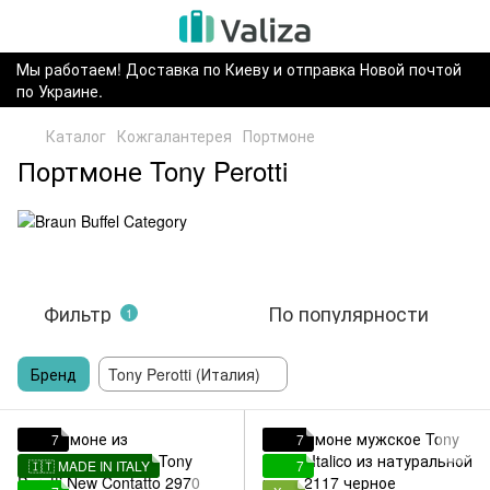
Мы работаем! Доставка по Киеву и отправка Новой почтой
по Украине.
Каталог
Кожгалантерея
Портмоне
Портмоне Tony Perotti
Фильтр
По популярности
1
Бренд
Tony Perotti (Италия)
7
7
🇮🇹 MADE IN ITALY
7