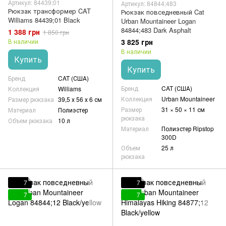
Артикул: 84439;01
Артикул: 84844;483
Рюкзак трансформер CAT
Рюкзак повседневный Cat
Williams 84439;01 Black
Urban Mountaineer Logan
84844;483 Dark Asphalt
1 388 грн
1 850 грн
3 825 грн
В наличии
В наличии
Купить
Купить
Бренд
CAT (США)
Бренд
CAT (США)
Коллекция
Williams
Коллекция
Urban Mountaineer
Размер рюкзака
39,5 х 56 х 6 см
Размер
31 × 50 × 11 см
Материал
Полиэстер
рюкзака
Объем рюкзака
10 л
Материал
Полиэстер Ripstop
300D
Объем
25 л
рюкзака
7
7
7
7