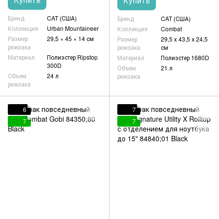
Купить
Бренд
CAT (США)
Бренд
CAT (США)
Коллекция
Urban Mountaineer
Коллекция
Combat
Размер
29,5 × 45 × 14 см
Размер
29,5 х 43,5 х 24,5
рюкзака
рюкзака
см
Материал
Полиэстер Ripstop
Материал
Полиэстер 1680D
300D
Объем
21 л
Объем
24 л
рюкзака
рюкзака
6
7
7
7