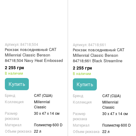
Артикул: 84718;504
Артикул: 84718;661
Рюкзак повседневный CAT
Рюкзак повседневный CAT
Millennial Classic Benson
Millennial Classic Benson
84718;504 Navy Heat Embossed
84718;661 Black Streamline
2 255 грн
2 255 грн
В наличии
В наличии
Купить
Купить
Бренд
CAT (США)
Бренд
CAT (США)
Коллекция
Millennial
Коллекция
Millennial
Classic
Classic
Размер
30 x 47 x 14 см
Размер
30 x 47 x 14 см
рюкзака
рюкзака
Материал
Полиестер 600 D
Материал
Полиестер 600 D
Объем рюкзака
22 л
Объем рюкзака
22 л