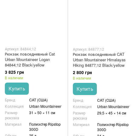
Артикул: 84844;12
Артикул: 84877;12
Рюкзак повседневный Cat
Рюкзак повседневный CAT
Urban Mountaineer Logan
Urban Mountaineer Himalayas
84844;12 Black/yellow
Hiking 84877;12 Black/yellow
3 825 грн
2 800 грн
В наличии
В наличии
Купить
Купить
Бренд
CAT (США)
Бренд
CAT (США)
Коллекция
Urban Mountaineer
Коллекция
Urban Mountaineer
Размер
31 × 50 × 11 см
Размер
29,5 × 45 × 14 см
рюкзака
рюкзака
Материал
Полиэстер Ripstop
Материал
Полиэстер Ripstop
300D
300D
Объем
25 л
Объем
24 л