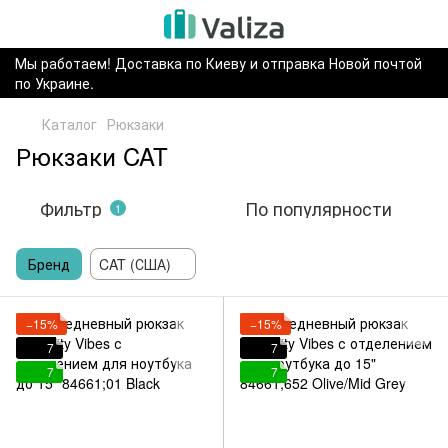
Мы работаем! Доставка по Киеву и отправка Новой почтой
по Украине.
Каталог
Рюкзаки
Рюкзаки CAT
Фильтр
По популярности
1
Бренд
CAT (США)
−15%
−15%
7
7
7
7