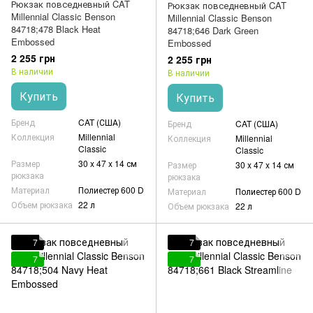
Рюкзак повседневный CAT
Рюкзак повседневный CAT
Millennial Classic Benson
Millennial Classic Benson
84718;478 Black Heat
84718;646 Dark Green
Embossed
Embossed
2 255 грн
2 255 грн
В наличии
В наличии
Купить
Купить
Бренд
CAT (США)
Бренд
CAT (США)
Коллекция
Millennial
Коллекция
Millennial
Classic
Classic
Размер
30 x 47 x 14 см
Размер
30 x 47 x 14 см
рюкзака
рюкзака
Материал
Полиестер 600 D
Материал
Полиестер 600 D
Объем рюкзака
22 л
Объем рюкзака
22 л
7
7
7
7