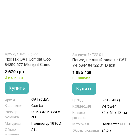
Артикул: 84350;677
Артикул: 84722;01
Рюкзак CAT Combat Gobi
Повседневнный рюкзак CAT
84350;677 Midnight Camo
V-Power 84722;01 Black
2 670 грн
1 985 грн
В наличии
В наличии
Купить
Купить
Бренд
CAT (США)
Бренд
CAT (США)
Коллекция
Combat
Коллекция
V-Power
Размер
29,5 х 43,5 х 24,5
Размер
32 x 45 x 13 см
рюкзака
см
рюкзака
Материал
Полиэстер 1680D
Материал
Полиэстер 600 D
Объем
21 л
Объем рюкзака
21,5 л
рюкзака