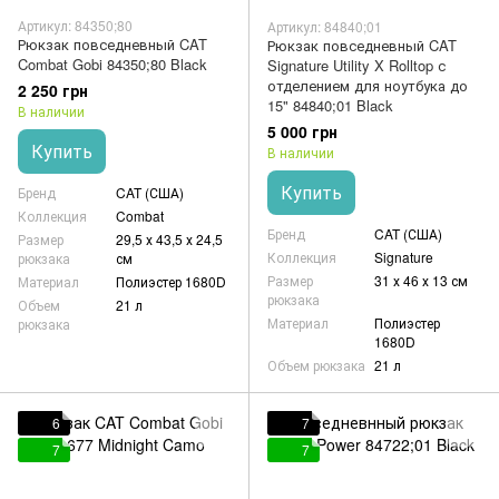
Артикул: 84350;80
Артикул: 84840;01
Рюкзак повседневный CAT
Рюкзак повседневный CAT
Combat Gobi 84350;80 Black
Signature Utility X Rolltop с
отделением для ноутбука до
2 250 грн
15" 84840;01 Black
В наличии
5 000 грн
Купить
В наличии
Купить
Бренд
CAT (США)
Коллекция
Combat
Бренд
CAT (США)
Размер
29,5 х 43,5 х 24,5
Коллекция
Signature
рюкзака
см
Размер
31 х 46 х 13 см
Материал
Полиэстер 1680D
рюкзака
Объем
21 л
Материал
Полиэстер
рюкзака
1680D
Объем рюкзака
21 л
6
7
7
7