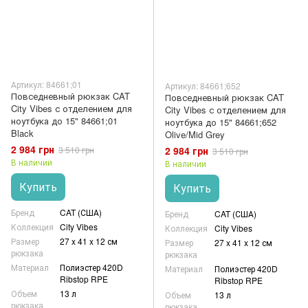
Артикул: 84661;01
Артикул: 84661;652
Повседневный рюкзак CAT
Повседневный рюкзак CAT
City Vibes с отделением для
City Vibes с отделением для
ноутбука до 15" 84661;01
ноутбука до 15" 84661;652
Black
Olive/Mid Grey
2 984 грн
2 984 грн
3 510 грн
3 510 грн
В наличии
В наличии
Купить
Купить
Бренд
CAT (США)
Бренд
CAT (США)
Коллекция
City Vibes
Коллекция
City Vibes
Размер
27 x 41 x 12 см
Размер
27 x 41 x 12 см
рюкзака
рюкзака
Материал
Полиэстер 420D
Материал
Полиэстер 420D
Ribstop RPE
Ribstop RPE
Объем
13 л
Объем
13 л
рюкзака
рюкзака