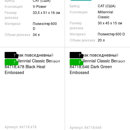
Бренд
CAT (США)
Бренд
CAT (США)
Коллекция
V-Power
Коллекция
Millennial
Размер
33,5 x 51 x 16 см
Classic
рюкзака
Размер
30 х 45 х 15 см
Материал
Полиэстер 600
рюкзака
D
Материал
Полиестер 600 D
Объем рюкзака
34 л
Объем рюкзака
20 л
7
7
7
7
Артикул: 84718;478
Артикул: 84718;646