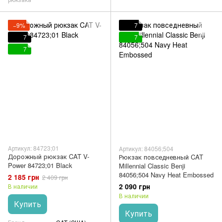
−9%
7
7
7
7
Артикул: 84723;01
Артикул: 84056;504
Дорожный рюкзак CAT V-
Рюкзак повседневный CAT
Power 84723;01 Black
Millennial Classic Benji
84056;504 Navy Heat Embossed
2 185 грн
2 409 грн
2 090 грн
В наличии
В наличии
Купить
Купить