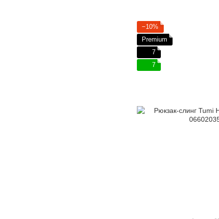
−10%
Premium
7
7