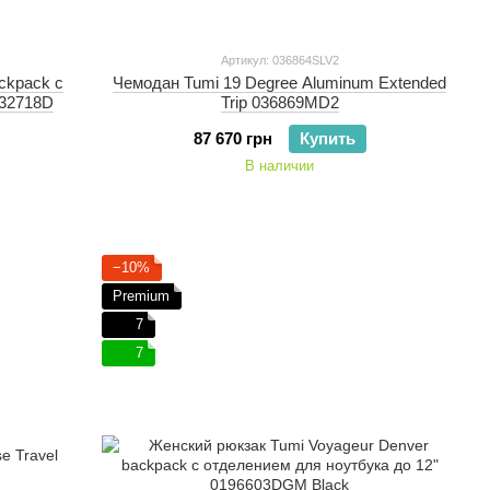
Артикул: 036864SLV2
ckpack с
Чемодан Tumi 19 Degree Aluminum Extended
232718D
Trip 036869MD2
87 670 грн
Купить
В наличии
−10%
Premium
7
7