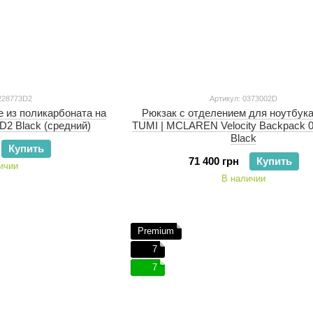
0228773D2
Артикул: 0373002D
e из поликарбоната на
Рюкзак с отделением для ноутбука
D2 Black (средний)
TUMI | MCLAREN Velocity Backpack 
Black
Купить
71 400 грн
Купить
ичии
В наличии
Premium
7
7