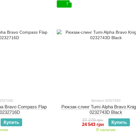
7
0232716D
Артикул: 0232743D
ha Bravo Compass Flap
Рюкзак-слинг Tumi Alpha Bravo Knigh
 0232716D
0232743D Black
27 270 грн
Купить
Купить
24 543 грн
ичии
В наличии