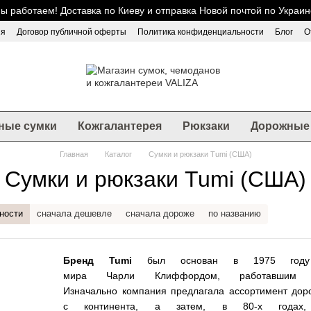
ы работаем! Доставка по Киеву и отправка Новой почтой по Украин
ия
Договор публичной оферты
Политика конфиденциальности
Блог
О
ные сумки
Кожгалантерея
Рюкзаки
Дорожные 
Главная
Каталог
Сумки и рюкзаки Tumi (США)
Сумки и рюкзаки Tumi (США)
ности
сначала дешевле
сначала дороже
по названию
Бренд Tumi
был основан в 1975 году за
мира Чарли Клиффордом, работавшим
Изначально компания предлагала ассортимент дор
с континента, а затем, в 80-х годах,