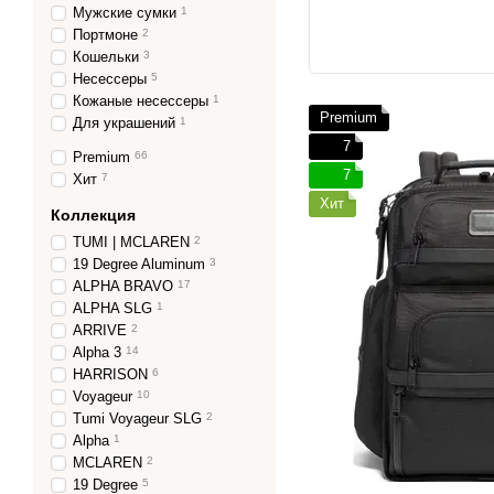
Мужские сумки
1
Портмоне
2
Кошельки
3
Несессеры
5
Кожаные несессеры
1
Premium
Для украшений
1
7
Premium
66
7
Хит
7
Хит
Коллекция
TUMI | MCLAREN
2
19 Degree Aluminum
3
ALPHA BRAVO
17
ALPHA SLG
1
ARRIVE
2
Alpha 3
14
HARRISON
6
Voyageur
10
Tumi Voyageur SLG
2
Alpha
1
MCLAREN
2
19 Degree
5