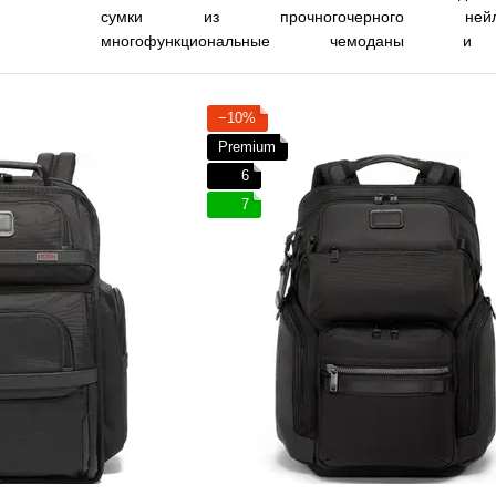
сумки из прочногочерного нейл
многофункциональные чемоданы
незаменимыми среди модных путешественников всег
Официальный магазин легендарного бренда TUMI в 
−10%
Premium
6
7