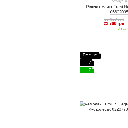
Артикул: 
Рюкзак-слинг Tumi Ha
06602035
25 320 грн
22 788 грн
В нал
Premium
7
7