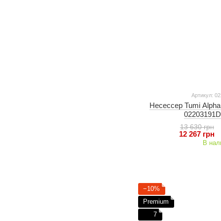
Артикул: 0
Несессер Tumi Alpha 
02203191D
13 630 грн
12 267 грн
В нал
−10%
Premium
7