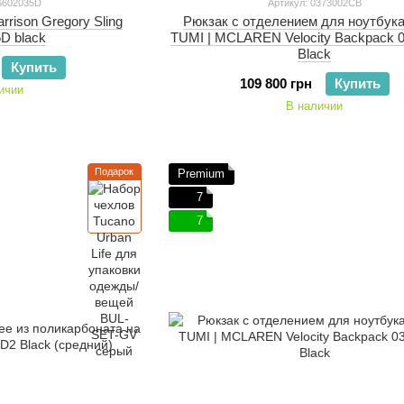
06602035D
Артикул: 0373002CB
rrison Gregory Sling
Рюкзак с отделением для ноутбука
D black
TUMI | MCLAREN Velocity Backpack 
Black
Купить
109 800 грн
Купить
ичии
В наличии
Подарок
Premium
7
7