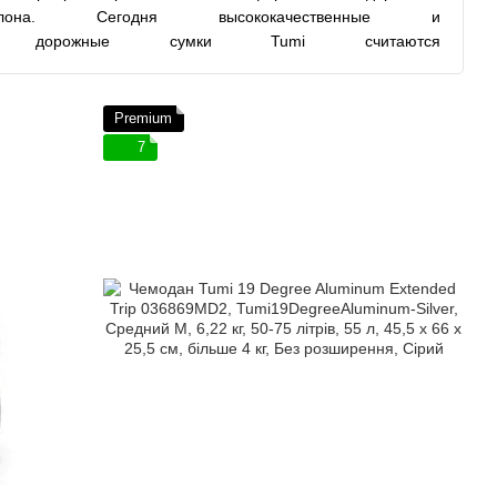
она. Сегодня высококачественные и
 и дорожные сумки Tumi считаются
о мира.
Украине - Valiza.kiev.ua
Premium
7