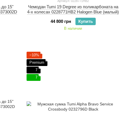
Артикул: 0228771HB2
 до 15"
Чемодан Tumi 19 Degree из поликарбоната на
0373002D
4-х колесах 0228771HB2 Halogen Blue (малый)
44 800 грн
Купить
В наличии
−10%
Premium
7
7