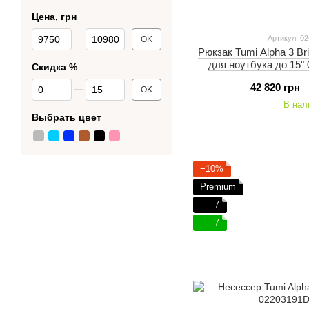
Цена, грн
От Цена, грн
До Цена, грн
Артикул: 0
OK
Рюкзак Tumi Alpha 3 Br
для ноутбука до 15"
Скидка %
От Скидка %
До Скидка %
42 820 грн
OK
В нал
Выбрать цвет
−10%
Premium
7
7