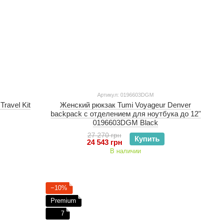
Артикул: 0196603DGM
ravel Kit
Женский рюкзак Tumi Voyageur Denver
backpack с отделением для ноутбука до 12"
0196603DGM Black
27 270 грн
Купить
24 543 грн
В наличии
−10%
Premium
7