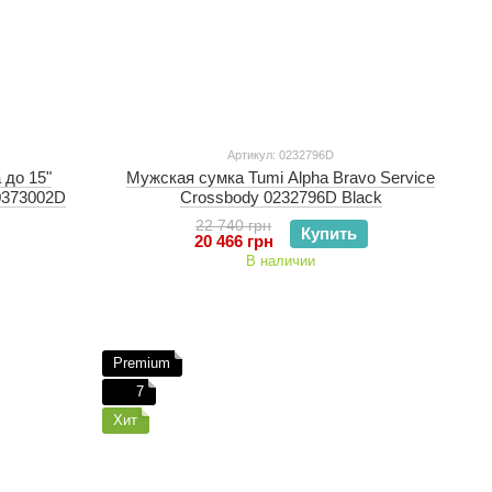
Артикул: 0232796D
 до 15"
Мужская сумка Tumi Alpha Bravo Service
0373002D
Crossbody 0232796D Black
22 740 грн
Купить
20 466 грн
В наличии
Premium
7
Хит