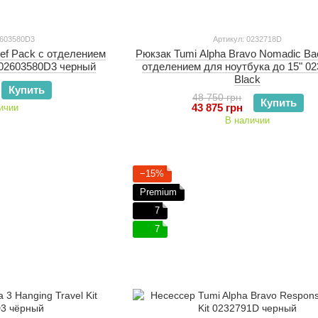
2603580D3
Артикул: 0232718D
ief Pack с отделением
Рюкзак Tumi Alpha Bravo Nomadic Ba
 02603580D3 черный
отделением для ноутбука до 15" 0
Black
Купить
48 750 грн
Купить
43 875 грн
ичии
В наличии
−15%
Premium
7
7