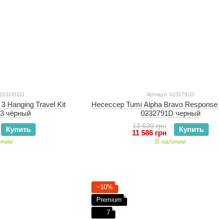
2203191D3
Артикул: 0232791D
3 Hanging Travel Kit
Несессер Tumi Alpha Bravo Response T
3 чёрный
0232791D черный
13 630 грн
Купить
Купить
11 586 грн
ичии
В наличии
−10%
Premium
7