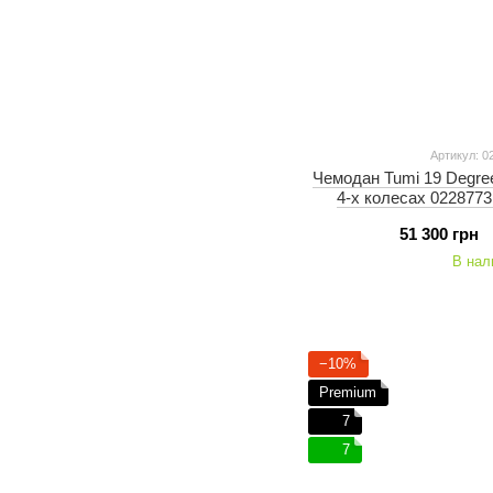
Артикул: 
Чемодан Tumi 19 Degre
4-х колесах 0228773
51 300 грн
В нал
−10%
Premium
7
7