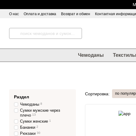
Перейти к основному контенту
М
О нас
Оплата и доставка
Возврат и обмен
Контактная информац
Чемоданы
Текстиль
по популяр
Сортировка:
Раздел
Чемоданы
8
Сумки мужские через
плечо
13
Сумки женские
1
Бананки
2
Рюкзаки
30