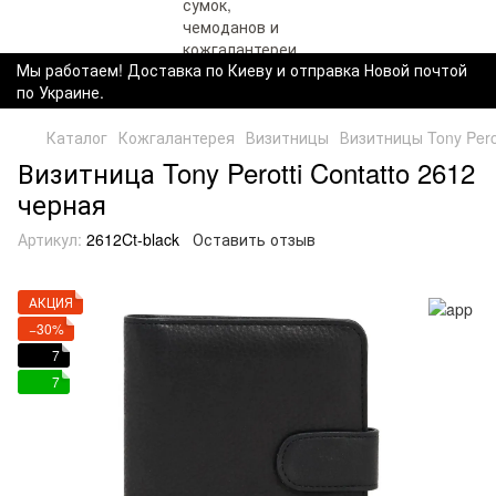
Мы работаем! Доставка по Киеву и отправка Новой почтой
по Украине.
Каталог
Кожгалантерея
Визитницы
Визитницы Tony Perot
Визитница Tony Perotti Contatto 2612
черная
Артикул:
2612Ct-black
Оставить отзыв
АКЦИЯ
−30%
7
7