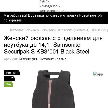
Мы работаем! Доставка по Киеву и отправка Новой почтой
по Украине.
Каталог
Рюкзаки
Рюкзаки Samsonite (Бельгия)
Женский р
Женский рюкзак с отделением для
ноутбука до 14,1" Samsonite
Securipak S KB3*001 Black Steel
Артикул:
KB3*001;09
Оставить отзыв
Premium
7
Хит