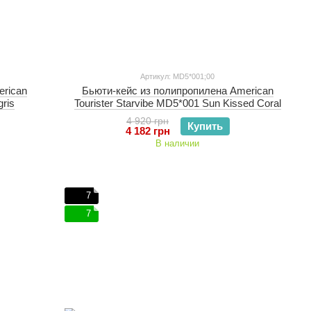
Артикул: MD5*001;00
erican
Бьюти-кейс из полипропилена American
gris
Tourister Starvibe MD5*001 Sun Kissed Coral
4 920 грн
Купить
4 182 грн
В наличии
7
7