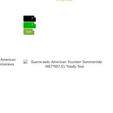
7
7
Хит