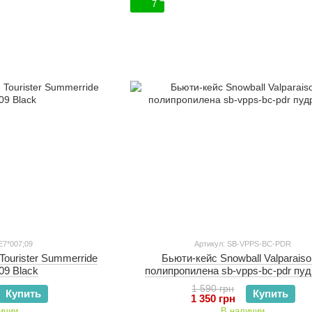
7
E7*007;09
Артикул: SB-VPPS-BC-PDR
Tourister Summerride
Бьюти-кейс Snowball Valparaiso
09 Black
полипропилена sb-vpps-bc-pdr пу
1 590 грн
Купить
Купить
1 350 грн
ичии
В наличии