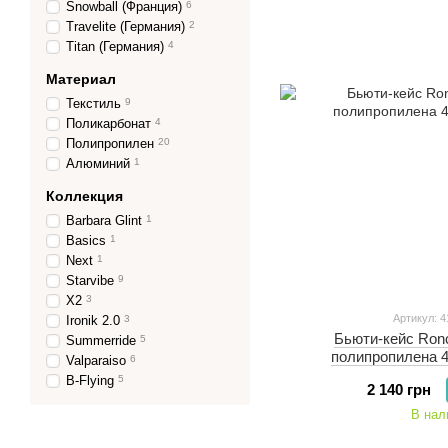
Snowball (Франция)
6
Travelite (Германия)
2
Titan (Германия)
4
Материал
Текстиль
9
Поликарбонат
4
Полипропилен
20
Алюминий
1
Коллекция
Barbara Glint
1
Basics
1
Next
1
Starvibe
9
X2
3
Артикул: 4
Ironik 2.0
3
Бьюти-кейс Ronca
Summerride
5
полипропилена 4
Valparaiso
6
B-Flying
5
2 140 грн
В нал