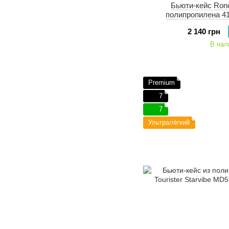
Бьюти-кейс Ronca
полипропилена 41
2 140 грн
В нал
Premium
7
7
Ультралёгкий