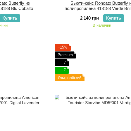
to Butterfly из
Бьюти-кейс Roncato Butterfly 
8188 Blu Cobalto
полипропилена 418188 Verde Bril
Купить
2 140 грн
Купить
ичии
В наличии
−15%
Premium
7
7
Ультралёгкий