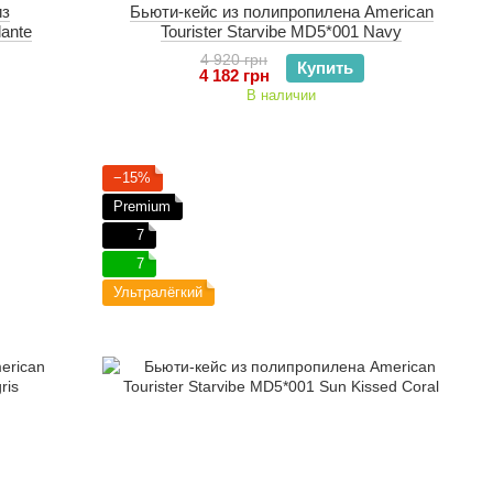
из
Бьюти-кейс из полипропилена American
lante
Tourister Starvibe MD5*001 Navy
4 920 грн
Купить
4 182 грн
В наличии
−15%
Premium
7
7
Ультралёгкий