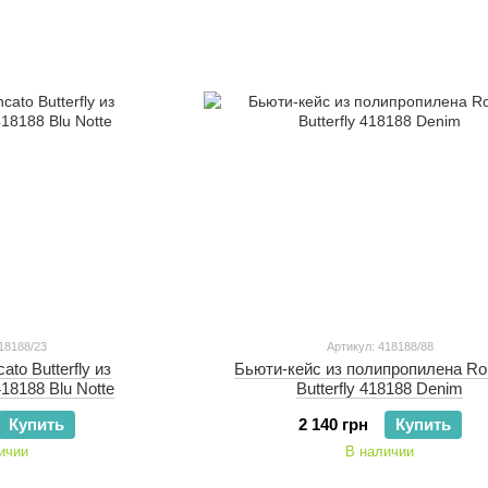
18188/23
Артикул: 418188/88
to Butterfly из
Бьюти-кейс из полипропилена Ro
18188 Blu Notte
Butterfly 418188 Denim
Купить
2 140 грн
Купить
ичии
В наличии