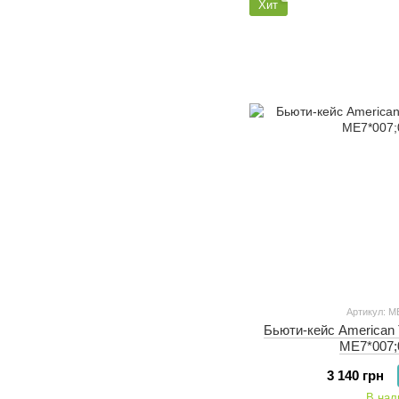
Хит
Артикул: M
Бьюти-кейс American 
ME7*007;
3 140 грн
В нал