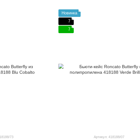
Новинка
7
7
18188/73
Артикул: 418188/07