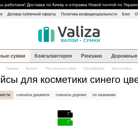
ы работаем! Доставка по Киеву и отправка Новой почтой по Украин
ия
Договор публичной оферты
Политика конфиденциальности
Блог
О
ные сумки
Кожгалантерея
Рюкзаки
Дорожные 
Главная
Каталог
Текстильные сумки
Органайзеры
Бьюти кейсы
йсы для косметики синего цв
ности
сначала дешевле
сначала дороже
по названию
7
7