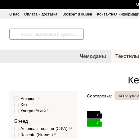
Перейти к основному контенту
М
О нас
Оплата и доставка
Возврат и обмен
Контактная информац
Чемоданы
Текстиль
Ке
по популяр
Сортировка:
Premium
9
Хит
6
Ультралёгкий
8
7
Бренд
7
American Tourister (США)
14
Roncato (Италия)
8