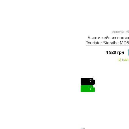
Артикул: M
Бьюти-кейс из поли
Tourister Starvibe MD5
4 920 грн
В нал
7
7