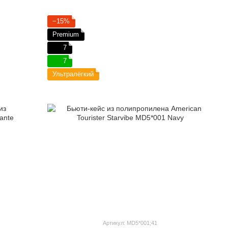
−15%
Premium
7
7
Ультралёгкий
Артикул: MD5*001;41