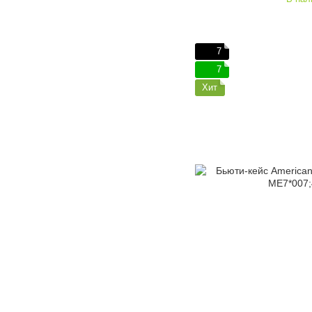
7
7
Хит