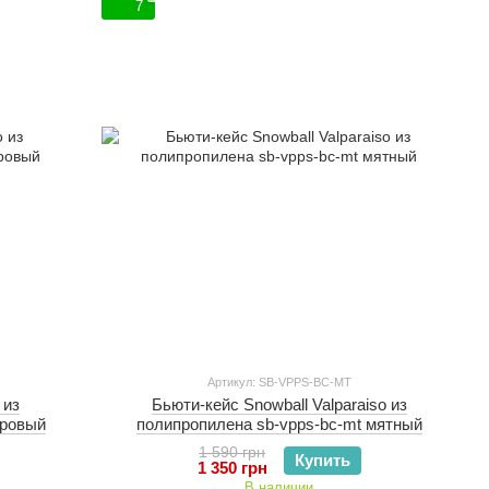
7
Артикул: SB-VPPS-BC-MT
 из
Бьюти-кейс Snowball Valparaiso из
дровый
полипропилена sb-vpps-bc-mt мятный
1 590 грн
Купить
1 350 грн
В наличии