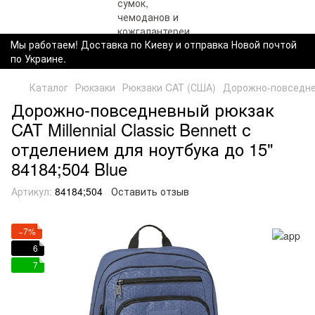
Мы работаем! Доставка по Киеву и отправка Новой почтой
по Украине.
Каталог
Рюкзаки
Рюкзаки CAT (США)
Дорожно-повседневн
Дорожно-повседневный рюкзак
CAT Millennial Classic Bennett с
отделением для ноутбука до 15"
84184;504 Blue
Артикул:
84184;504
Оставить отзыв
−7%
6
7